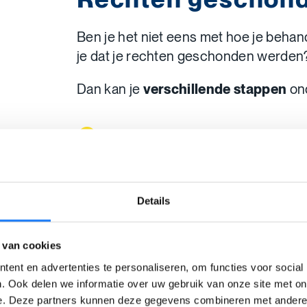
Ben je het niet eens met hoe je behan
je dat je rechten geschonden werden
Dan kan je
verschillende stappen
on
Bespreek je probleem met de
lee
behandelde of de
directie
.
Lukt dit niet goed? Dan kan je ee
vertrouwenspersoon
vragen om 
Details
helpen. Bijvoorbeeld een leerling
leerlingenraad, een ouder van de 
 van cookies
van de schoolraad of het CLB.
ent en advertenties te personaliseren, om functies voor social
Geraakt het probleem niet opgelo
. Ook delen we informatie over uw gebruik van onze site met on
schoolbestuur
. Deze is verantwo
e. Deze partners kunnen deze gegevens combineren met andere i