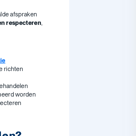
lde afspraken
en respecteren
,
ie
e richten
behandelen
ineerd worden
pecteren
den?