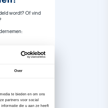
deld wordt? Of vind
?
dernemen:
rkracht
die je onjuist
n
je hiermee te
Over
 van de
ouderraad, een lid
 media te bieden en om ons
st? Ga dan naar het
ze partners voor social
ordelijk voor het
nformatie die u aan ze heeft