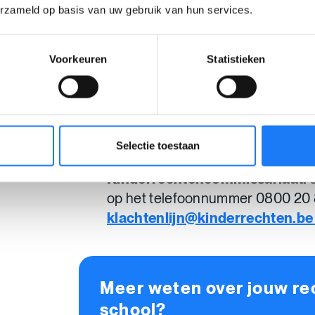
schoolbeleid en is de werkgever v
erzameld op basis van uw gebruik van hun services.
leerkrachten. Hun contactgegeve
schoolreglement of op de
websit
onderwijsaanbod
.
Voorkeuren
Statistieken
Helpt dat ook niet? Volg dan de
k
van het onderwijsnet
. De
Commi
Bestuur
behandelt dan jouw vra
Je kan ook met al je klachten ove
Selectie toestaan
rechten op school terecht bij het
Kinderrechtencommissariaat.
op het telefoonnummer 0800 20 8
klachtenlijn@kinderrechten.be
Meer weten over jouw re
school?