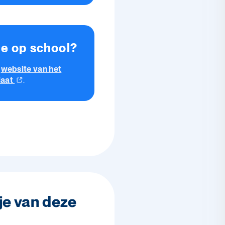
ie op school?
e
website van het
iaat
.
je van deze