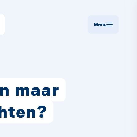
Menu
en maar
chten?