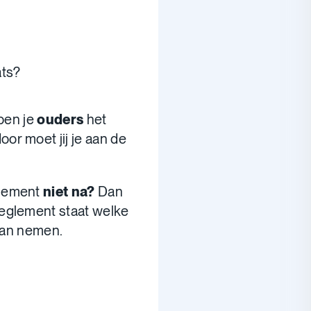
ats?
bben je
ouders
het
oor moet jij je aan de
glement
niet na?
Dan
reglement staat welke
 kan nemen.