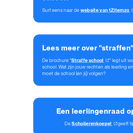
Surf eens naar de
website van
tZitemzo
Lees meer over "straffen"
De brochure "
Straffe
school
" legt uit 
school. Wat zijn jouw rechten als leerling 
moet de school (en jij) volgen?
Een leerlingenraad o
De
Scholierenkoepel
geeft ti