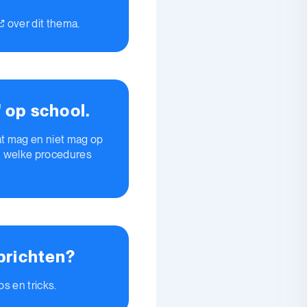
over dit thema.
 op school.
wat mag en niet mag op
en welke procedures
prichten?
ps en tricks.