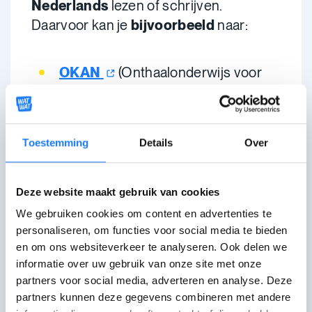
Nederlands
lezen of schrijven.
Daarvoor kan je
bijvoorbeeld
naar:
OKAN
(Onthaalonderwijs voor
anderstalige kinderen)
CVO (Centrum voor
Volwassenenonderwijs)
Toestemming
Details
Over
Ligo
(centrum voor
basiseducatie)
Deze website maakt gebruik van cookies
We gebruiken cookies om content en advertenties te
Vind hier meer tips om Nederlands te
personaliseren, om functies voor social media te bieden
leren
en om ons websiteverkeer te analyseren. Ook delen we
informatie over uw gebruik van onze site met onze
partners voor social media, adverteren en analyse. Deze
Ik verhuis (tijdelijk) naar het
partners kunnen deze gegevens combineren met andere
buitenland. Wat nu?