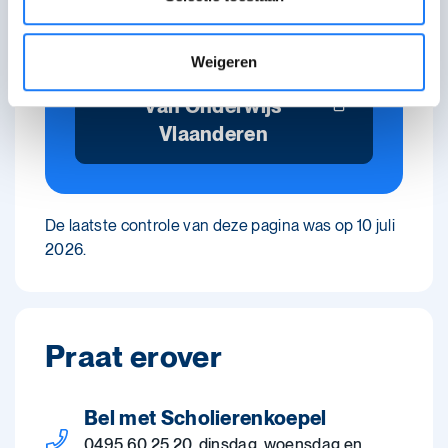
Andere manieren om een
diploma te halen?
Weigeren
Lees ze op de website
van Onderwijs
Vlaanderen
De laatste controle van deze pagina was op 10 juli
2026.
Praat erover
Bel met Scholierenkoepel
0495 60 25 20, dinsdag, woensdag en