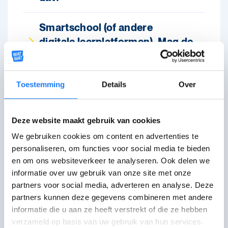
Smartschool (of andere
digitale leerplatformen). Mag de
school daar geld voor vragen?
Toestemming
Details
Over
Laptop/Chromebook. Mag mijn
school geld vragen voor het
gebruik daarvan?
Deze website maakt gebruik van cookies
We gebruiken cookies om content en advertenties te
Laptop/Chromebook kopen. Mag
personaliseren, om functies voor social media te bieden
mijn school mij verplichten om dat
en om ons websiteverkeer te analyseren. Ook delen we
via de school te doen?
informatie over uw gebruik van onze site met onze
partners voor social media, adverteren en analyse. Deze
partners kunnen deze gegevens combineren met andere
Schoolrekeningen niet betaald,
informatie die u aan ze heeft verstrekt of die ze hebben
dus geen rapport. Mag dat?
verzameld op basis van uw gebruik van hun services.