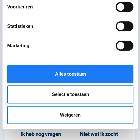
Wat vond je van deze
Voorkeuren
pagina?
Statistieken
Je feedback helpt ons om betere
content te maken.
Marketing
Alles toestaan
Ik ben geholpen
Verwarrend
Selectie toestaan
Weigeren
Ik heb nog vragen
Niet wat ik zocht