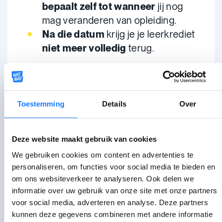
bepaalt zelf
tot wanneer
jij nog
mag veranderen van opleiding.
Na die datum
krijg je je leerkrediet
niet meer volledig
terug.
Geen voltijdse
bacheloropleiding
Toestemming
Details
Over
(creditcontract)
Heb je je ingeschreven voor
specifieke
Deze website maakt gebruik van cookies
opleidingsonderdelen
, niet voor de
We gebruiken cookies om content en advertenties te
volledige bacheloropleiding? Dan heb je
personaliseren, om functies voor social media te bieden en
een creditcontract.
om ons websiteverkeer te analyseren. Ook delen we
informatie over uw gebruik van onze site met onze partners
Met een creditcontract krijg je de
voor social media, adverteren en analyse. Deze partners
kunnen deze gegevens combineren met andere informatie
studiepunten
die je hebt ingezet,
niet