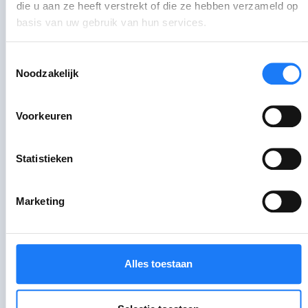
die u aan ze heeft verstrekt of die ze hebben verzameld op
terug
als je je uitschrijft.
basis van uw gebruik van hun services.
Lees meer op de website van
Toestemmingsselectie
Onderwijs
Vlaanderen
.
Noodzakelijk
FOTO: Yuvraj Singh
Voorkeuren
Statistieken
Praat erover
Marketing
Chat met JAC
Maandag-vrijdag 13:00-19:00 uur.
Alles toestaan
Ga langs bij JAC
Check het adres en de openingsuren van
een JAC in je buurt