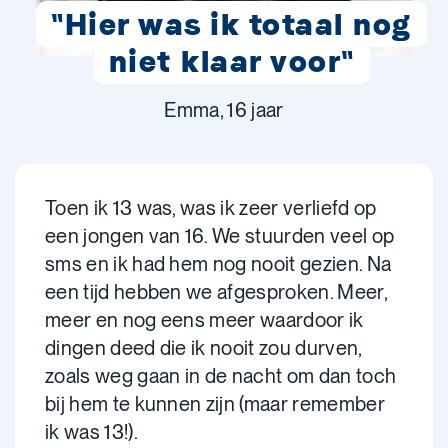
"Hier was ik totaal nog
niet klaar voor"
Emma, 16 jaar
Toen ik 13 was, was ik zeer verliefd op
een jongen van 16. We stuurden veel op
sms en ik had hem nog nooit gezien. Na
een tijd hebben we afgesproken. Meer,
meer en nog eens meer waardoor ik
dingen deed die ik nooit zou durven,
zoals weg gaan in de nacht om dan toch
bij hem te kunnen zijn (maar remember
ik was 13!).