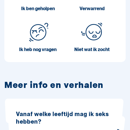
Ik ben geholpen
Verwarrend
Ik heb nog vragen
Niet wat ik zocht
Meer info en verhalen
Vanaf welke leeftijd mag ik seks
hebben?