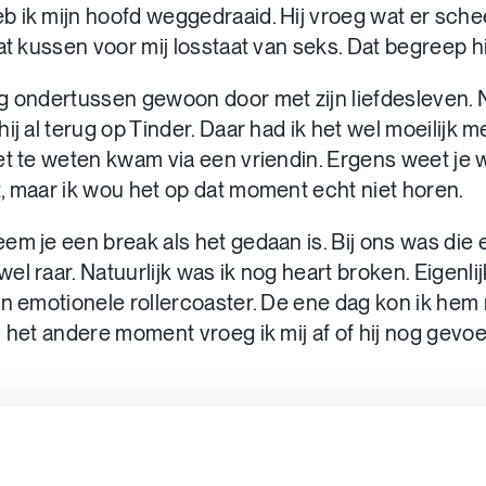
 ik mijn hoofd weggedraaid. Hij vroeg wat er schee
at kussen voor mij losstaat van seks. Dat begreep hi
g ondertussen gewoon door met zijn liefdesleven. 
ij al terug op Tinder. Daar had ik het wel moeilijk 
et te weten kwam via een vriendin. Ergens weet je we
, maar ik wou het op dat moment echt niet horen.
m je een break als het gedaan is. Bij ons was die e
l raar. Natuurlijk was ik nog heart broken. Eigenli
en emotionele rollercoaster. De ene dag kon ik hem 
n het andere moment vroeg ik mij af of hij nog gevo
 zei dat hij met iemand anders
fspreken. Ik ging ermee akkoo