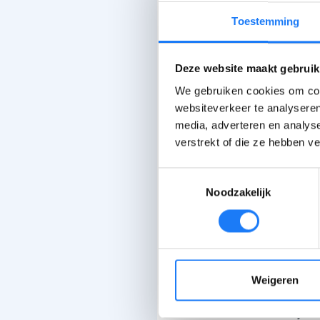
Toestemming
Deze website maakt gebruik
Het heeft 
We gebruiken cookies om cont
Zo lang hee
websiteverkeer te analyseren
op een bep
media, adverteren en analys
dat hij me
verstrekt of die ze hebben v
Het was fun
Toestemmingsselectie
Noodzakelijk
en dat dee
Ondertusse
duidelijke 
hoef hem ni
Weigeren
ik hem zou 
voor mij n