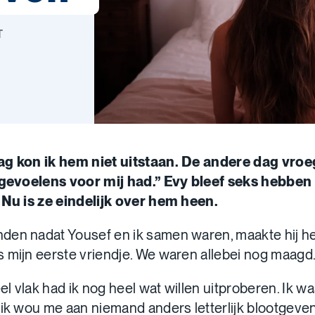
T
g kon ik hem niet uitstaan. De andere dag vroeg
 gevoelens voor mij had.” Evy bleef seks hebben
 Nu is ze eindelijk over hem heen.
en nadat Yousef en ik samen waren, maakte hij het
 mijn eerste vriendje. We waren allebei nog maagd
 vlak had ik nog heel wat willen uitproberen. Ik wa
 ik wou me aan niemand anders letterlijk blootgeve