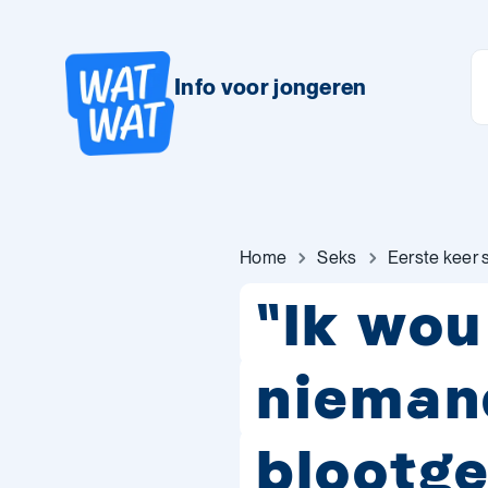
Info voor jongeren
Home
Seks
Eerste keer 
"Ik wo
nieman
blootg