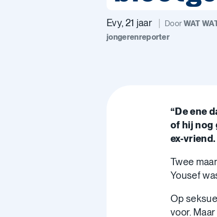
Evy, 21 jaar
Door
WAT WA
jongerenreporter
“De ene da
of hij nog
ex-vriend.
Twee maand
Yousef was
Op seksueel
voor. Maar