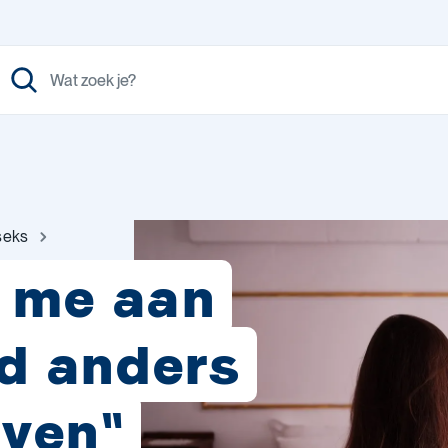
seks
u me aan
d anders
even"