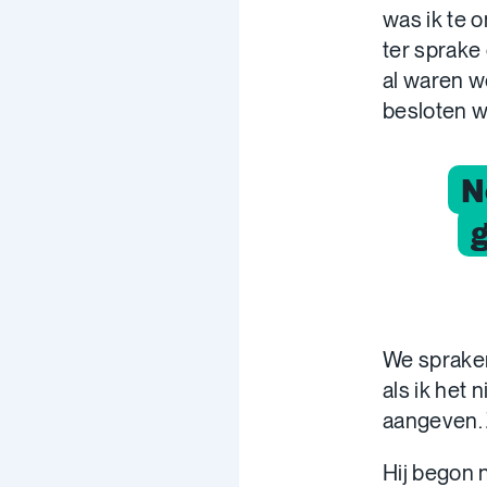
was ik te 
ter sprake
al waren w
besloten w
N
g
We spraken 
als ik het
aangeven. Z
Hij begon 