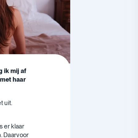
 ik mij af
 met haar
 uit.
.
s er klaar
n. Daarvoor