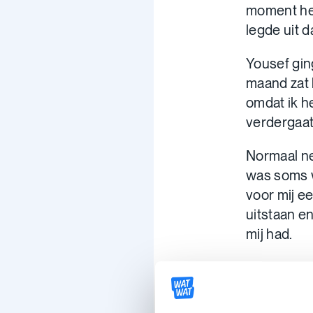
moment heb
legde uit d
Yousef gin
maand zat h
omdat ik h
verdergaat
Normaal nee
was soms we
voor mij e
uitstaan e
mij had.
Hij
a