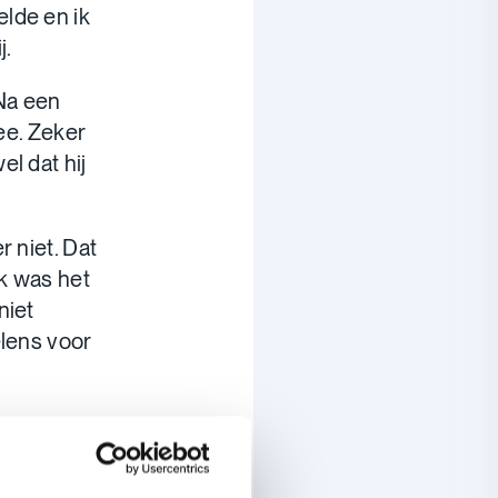
lde en ik
j.
Na een
mee. Zeker
l dat hij
r niet. Dat
jk was het
niet
elens voor
 zou
rd.