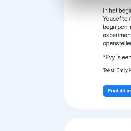
In het beg
Yousef te r
begrijpen,
experiment
openstelle
*Evy is ee
Tekst: Emily
Print dit a