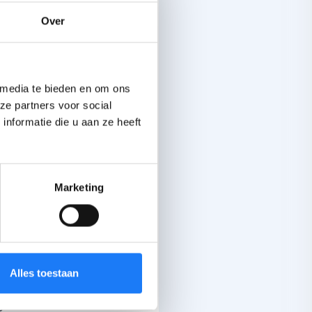
Over
e zetten.
 media te bieden en om ons
Yousef gaf
ze partners voor social
 Hij zei
nformatie die u aan ze heeft
rd.
 zijn leven
Marketing
 goes on.
 een
oslaten. Ik
 doen. Als
Alles toestaan
dat hoeft
gaan.