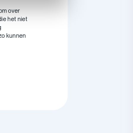
 om over
ie het niet
g
 zo kunnen