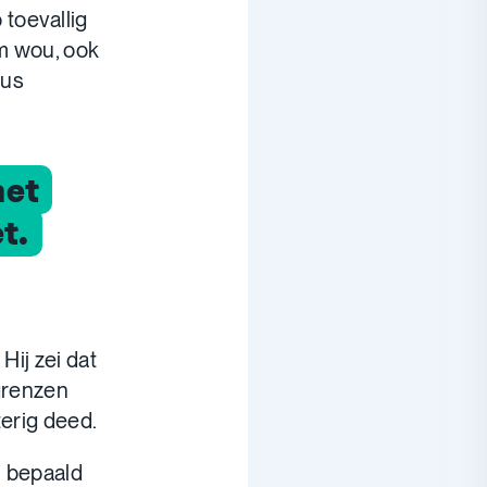
toevallig
em wou, ook
dus
het
t.
Hij zei dat
 grenzen
terig deed.
n bepaald