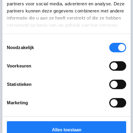
partners voor social media, adverteren en analyse. Deze
partners kunnen deze gegevens combineren met andere
Als je lief ergens je
hand wegtrekt
,
informatie die u aan ze heeft verstrekt of die ze hebben
stop dan meteen
. Misschien is ze niet
verzameld op basis van uw gebruik van hun services.
klaar om verder te gaan, of doet het pijn.
Vraag haar wat er aan de hand is.
Toestemmingsselectie
Noodzakelijk
Stap 4
Voorkeuren
Hebben jullie al wat geëxperimenteerd
met de basistechnieken? Dan kan je
Statistieken
nieuwe
vingertechnieken
proberen,
als je partner dat oké vindt.
Marketing
Praat erover
Alles toestaan