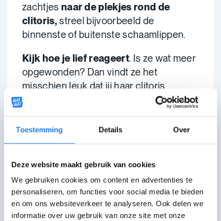
zachtjes
naar de plekjes rond de
clitoris,
streel bijvoorbeeld de
binnenste of buitenste schaamlippen.
Kijk hoe je lief reageert
. Is ze wat meer
opgewonden? Dan vindt ze het
misschien leuk dat jij haar clitoris
aanraakt. Hoe hard, zacht, snel of traag
je best wrijft, dat vraag je best aan je lief.
Toestemming
Details
Over
Je kan ook je lief
penetreren met je
vinger
. Maak je vinger voldoende nat en
ga
langzaam (!)
naar binnen met je
Deze website maakt gebruik van cookies
eerste vingerkootje en terug eruit. Als je
We gebruiken cookies om content en advertenties te
voelt dat dit zonder probleem gaat, dan
personaliseren, om functies voor social media te bieden
en om ons websiteverkeer te analyseren. Ook delen we
kan je opnieuw proberen met twee
informatie over uw gebruik van onze site met onze
vingerkootjes.