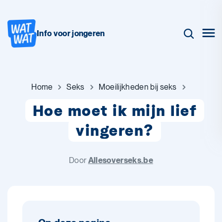
Info voor jongeren
Home
Seks
Moeilijkheden bij seks
Hoe moet ik mijn lief
vingeren?
Door
Allesoverseks.be