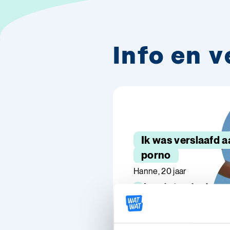
Info en 
Ik was verslaafd 
porno
Hanne, 20 jaar
Lees het verhaal