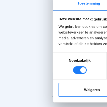
Toestemming
Deze website maakt gebruik
Door porno verwa
We gebruiken cookies om cont
websiteverkeer te analyseren
soms te veel van 
media, adverteren en analys
bedpartners
verstrekt of die ze hebben v
Matteo, 24 jaar
Lees het verhaal
Toestemmingsselectie
Noodzakelijk
Andere i
Weigeren