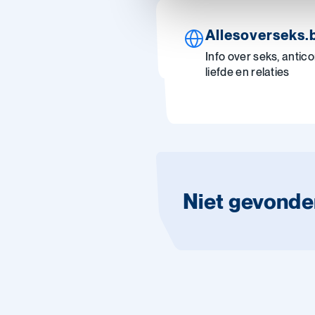
Allesoverseks.
Info over seks, antico
liefde en relaties
Niet gevonde