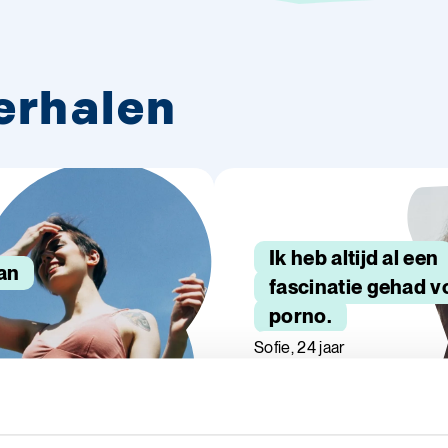
verhalen
Ik heb altijd al een
aan
fascinatie gehad v
porno.
Sofie, 24 jaar
Lees het verhaal