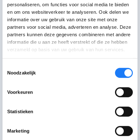
personaliseren, om functies voor social media te bieden
Ik voel...
en om ons websiteverkeer te analyseren. Ook delen we
Ik wil...
informatie over uw gebruik van onze site met onze
Luister
naar wat de ander te
partners voor social media, adverteren en analyse. Deze
vertellen heeft en probeer ook
partners kunnen deze gegevens combineren met andere
diens standpunt te
begrijpen
. Je
informatie die u aan ze heeft verstrekt of die ze hebben
verzameld op basis van uw gebruik van hun services.
moet het niet eens zijn, maar
probeer wel te begrijpen waarom
Toestemmingsselectie
die het anders ziet. Zo is er meer
Noodzakelijk
kans dat die ook voor jouw
standpunt zal openstaan.
Voorkeuren
Blijf vriendelijk
en respectvol.
Wees
niet bang van stiltes
. Die zijn
soms nodig om wat gezegd is te
Statistieken
laten doordringen en erover na te
denken.
Marketing
Kijk naar hoe het gesprek