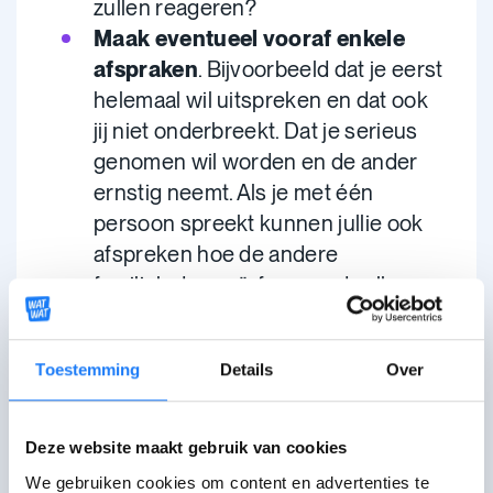
zullen reageren?
Maak eventueel vooraf enkele
afspraken
. Bijvoorbeeld dat je eerst
helemaal wil uitspreken en dat ook
jij niet onderbreekt. Dat je serieus
genomen wil worden en de ander
ernstig neemt. Als je met één
persoon spreekt kunnen jullie ook
afspreken hoe de andere
familieleden geïnformeerd zullen
worden, wat niet doorverteld
wordt...
Toestemming
Details
Over
Wees
duidelijk
over wat je denkt,
voelt en wil en wees
eerlijk
.
Spreek vanuit jezelf
.
Deze website maakt gebruik van cookies
We gebruiken cookies om content en advertenties te
Ik denk...