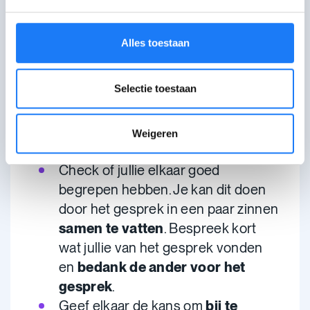
verloopt
en benoem wat je voelt.
Merk je bij één van jullie
Alles toestaan
weerstand? Probeer dat dan eerst
uit te klaren voor je verder gaat. Als
Selectie toestaan
het gesprek echt niet goed gaat, is
het soms beter om het een andere
keer verder te zetten, eventueel
Weigeren
met de hulp van een steunfiguur.
Check of jullie elkaar goed
begrepen hebben. Je kan dit doen
door het gesprek in een paar zinnen
samen te
vatten
. Bespreek kort
wat jullie van het gesprek vonden
en
bedank de ander voor het
gesprek
.
Geef elkaar de kans om
bij te