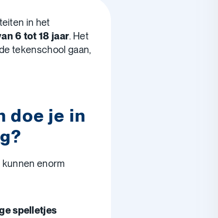
eiten in het
van 6 tot 18 jaar
. Het
 de tekenschool gaan,
 doe je in
ng?
g kunnen enorm
ige
spelletjes