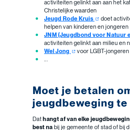
activiteiten gelinkt aan aan het k
Christelijke waarden
Jeugd Rode
Kruis
doet activit
helpen van kinderen en jongeren
JNM (Jeugdbond voor Natuur 
activiteiten gelinkt aan milieu en 
Wel
Jong
voor LGBT-jongeren
...
Moet je betalen o
jeugdbeweging te
Dat
hangt af
van elke jeugdbewegi
best na
bij je gemeente of stad of bij d