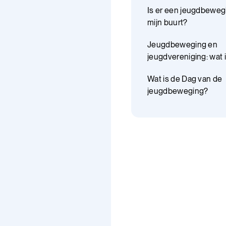
Is er een jeugdbeweg
mijn buurt?
Jeugdbeweging en
jeugdvereniging: wat 
verschil?
Wat is de Dag van de
jeugdbeweging?