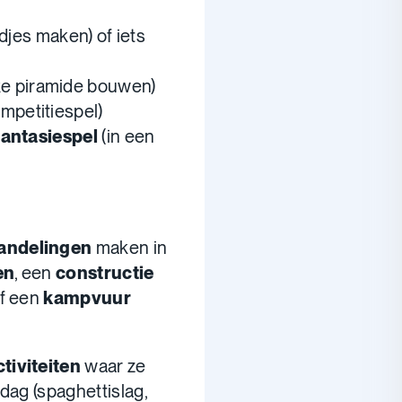
jes maken) of iets
ke piramide bouwen)
mpetitiespel)
fantasiespel
(in een
andelingen
maken in
en
, een
constructie
of een
kampvuur
ctiviteiten
waar ze
tdag (spaghettislag,