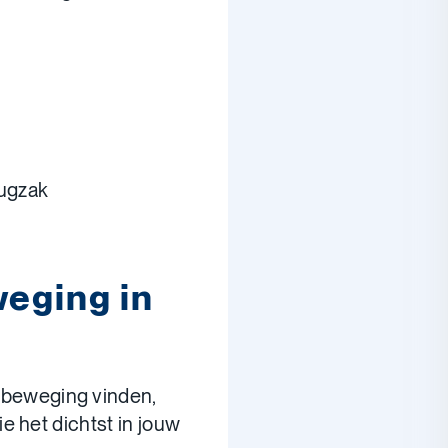
rugzak
weging in
dbeweging vinden,
 het dichtst in jouw