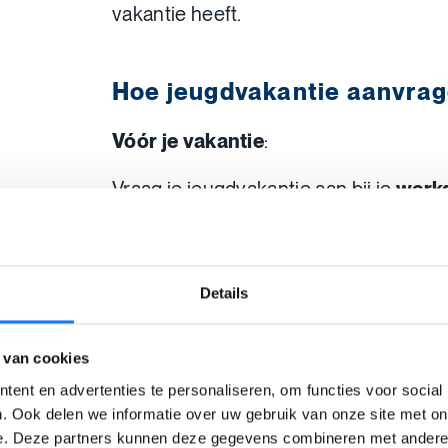
vakantie heeft.
Hoe jeugdvakantie aanvra
Vóór je vakantie
:
Vraag je jeugdvakantie aan bij je
werk
administratie in orde.
Na je vakantie
:
Details
Vul dit formulier
in
en stuur het na
geen vakbond? Stuur het dan naar de
 van cookies
Werkloosheidsuitkeringen
. De v
ent en advertenties te personaliseren, om functies voor social
kunnen je ook helpen om het aanvraagf
. Ook delen we informatie over uw gebruik van onze site met on
e. Deze partners kunnen deze gegevens combineren met andere i