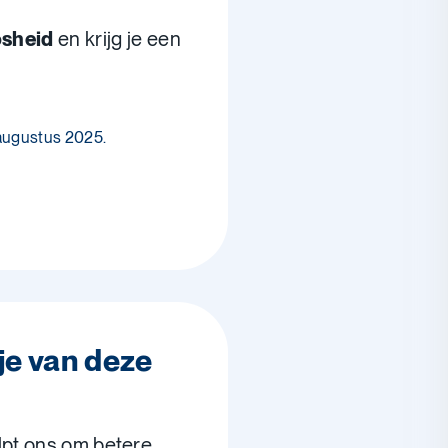
osheid
en krijg je een
 augustus 2025.
je van deze
lpt ons om betere