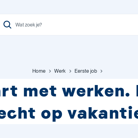
Home
Werk
Eerste job
art met werken.
echt op vakanti