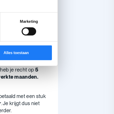
Marketing
uropese
n dienst? Dan heb je
Alles toestaan
llende vakantie.
 heb je recht op
5
werkte maanden.
betaald met een stuk
r
. Je krijgt dus niet
erder.