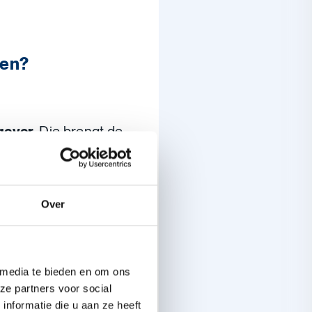
gen?
gever
. Die brengt de
Over
ar je
vakbond
. Heb je
Hulpkas voor
akbond en de Hulpkas
 media te bieden en om ons
ormulier in te vullen.
ze partners voor social
nformatie die u aan ze heeft