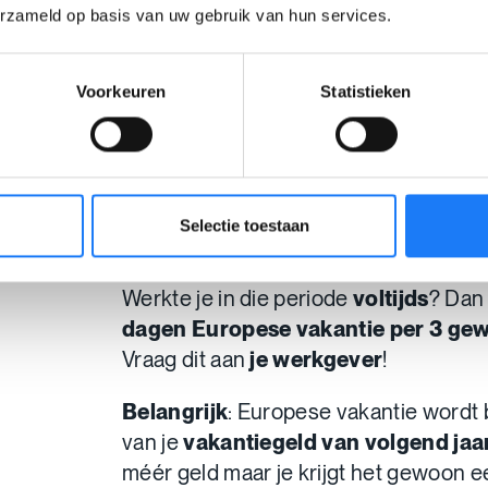
erzameld op basis van uw gebruik van hun services.
2. Geen recht
Voorkeuren
Statistieken
jeugdvakantie? E
vakantie!
Ben je dit jaar langer dan 3 maanden i
Selectie toestaan
recht op
Europese vakantie of aanvu
Werkte je in die periode
voltijds
? Dan
dagen Europese vakantie per 3 ge
Vraag dit aan
je werkgever
!
Belangrijk
: Europese vakantie wordt 
van je
vakantiegeld van volgend jaa
méér geld maar je krijgt het gewoon e