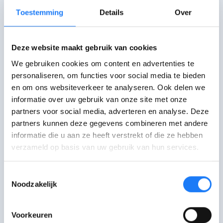
Toestemming
Details
Over
Antwoord zo concreet mogelijk
op de
vragen.
Deze website maakt gebruik van cookies
We gebruiken cookies om content en advertenties te
personaliseren, om functies voor social media te bieden
Wees duidelijk.
en om ons websiteverkeer te analyseren. Ook delen we
Hou het kort.
informatie over uw gebruik van onze site met onze
Wijk niet af.
partners voor social media, adverteren en analyse. Deze
Spreek niet te snel.
partners kunnen deze gegevens combineren met andere
informatie die u aan ze heeft verstrekt of die ze hebben
Blijf altijd beleefd en vriendelijk.
verzameld op basis van uw gebruik van hun services.
Stel
op het einde
ook
zelf vragen
en
Toestemmingsselectie
bedank
de werkgever voor je vertrekt.
Noodzakelijk
Voorkeuren
Scoor tijdens je