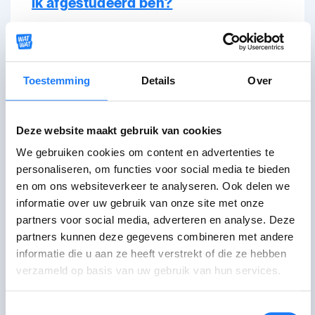
ik afgestudeerd ben?
De laatste controle van deze pagina was op 9
maart 2026.
Toestemming
Details
Over
Praat erover
Deze website maakt gebruik van cookies
We gebruiken cookies om content en advertenties te
Mail met Student at work
personaliseren, om functies voor social media te bieden
en om ons websiteverkeer te analyseren. Ook delen we
Via contactformulier
informatie over uw gebruik van onze site met onze
partners voor social media, adverteren en analyse. Deze
Bel met Student at
open tot 17:00
partners kunnen deze gegevens combineren met andere
work
informatie die u aan ze heeft verstrekt of die ze hebben
02 509 59 59. Maandag-vrijdag 08:30-
verzameld op basis van uw gebruik van hun services.
17:00 uur.
Toestemmingsselectie