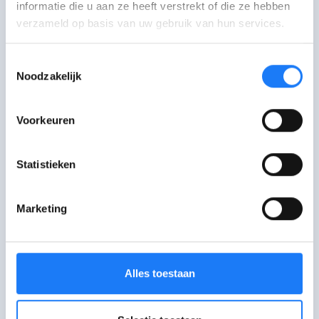
beroepsinschakelingstijd meteen
informatie die u aan ze heeft verstrekt of die ze hebben
verzameld op basis van uw gebruik van hun services.
een uitkering?
Toestemmingsselectie
Hoeveel geld krijg ik dan?
Noodzakelijk
Voorkeuren
Nog meer vragen over de
beroepsinschakelingsuitkering?
Statistieken
Lees meer op de
website van VDAB
Marketing
Alles toestaan
Praat erover