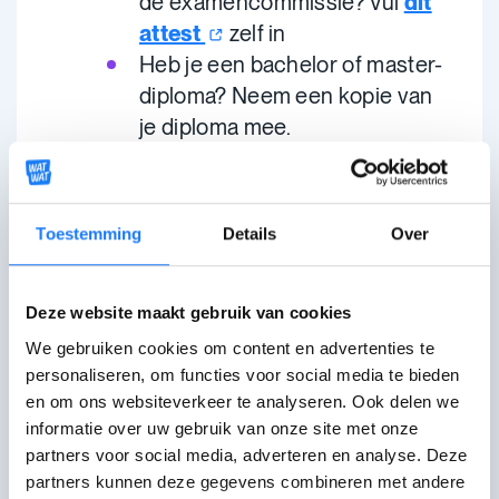
de examencommissie? Vul
dit
attest
zelf in
Heb je een bachelor of master-
diploma? Neem een kopie van
je diploma mee.
Eventuele
C4 als je tijdens je
beroepsinschakelingstijd werkte
Toestemming
Details
Over
De RVA bepaalt of je recht hebt op een
uitkering.
Deze website maakt gebruik van cookies
De beroepsinschakelingsuitkering (BIU)
We gebruiken cookies om content en advertenties te
personaliseren, om functies voor social media te bieden
wordt uitbetaald via de
en om ons websiteverkeer te analyseren. Ook delen we
uitbetalingsinstelling.
informatie over uw gebruik van onze site met onze
partners voor social media, adverteren en analyse. Deze
Krijg ik na mijn
partners kunnen deze gegevens combineren met andere