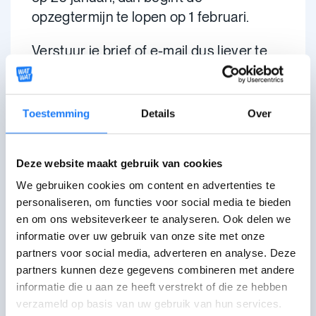
opzegtermijn te lopen op 1 februari.
Verstuur je brief of e-mail dus liever te
vroeg dan te laat.
Je kan altijd
overleggen
met je
Toestemming
Details
Over
verhuurder over je opzegvergoeding en
opzegtermijn.
Deze website maakt gebruik van cookies
Dit is hoe het
wettelijk
zit,
volgens
We gebruiken cookies om content en advertenties te
jouw huurcontract
:
personaliseren, om functies voor social media te bieden
en om ons websiteverkeer te analyseren. Ook delen we
informatie over uw gebruik van onze site met onze
Ik heb een huurcontract van 9 jaar
partners voor social media, adverteren en analyse. Deze
partners kunnen deze gegevens combineren met andere
Ik heb een huurcontract van 3 jaar
informatie die u aan ze heeft verstrekt of die ze hebben
of korter
verzameld op basis van uw gebruik van hun services.