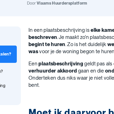
Door
Vlaams Huurdersplatform
In een plaatsbeschrijving is
elke kamer
beschreven
. Je maakt zo'n plaatsbes
begint te huren
. Zo is het duidelijk
we
was
voor je de woning begon te huren
talen?
Een
plaatsbeschrijving
geldt pas als
verhuurder akkoord
gaan en die
ond
n?
Onderteken dus niks waar je niet vol
bent.
ing
Moet ik daarvoor 