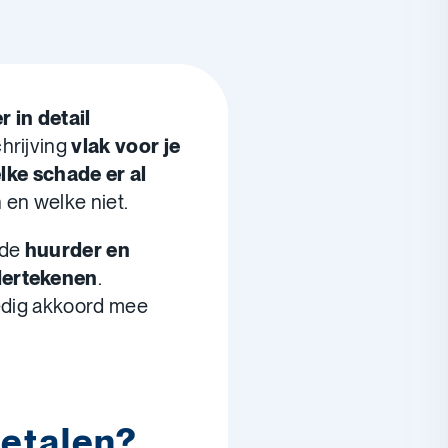
 in detail
chrijving
vlak voor je
lke schade er al
 en welke niet.
 de
huurder en
ertekenen
.
ledig akkoord mee
betalen?