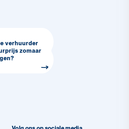
e verhuurder
urprijs zomaar
ogen?
Volg ons op sociale media