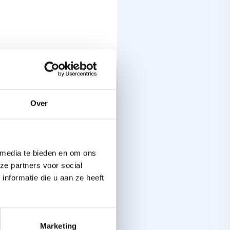
en de schuld geven
Over
rijving
 media te bieden en om ons
ze partners voor social
nformatie die u aan ze heeft
. Je kan dus niet
op te maken. Maar
rhuurder
.
Marketing