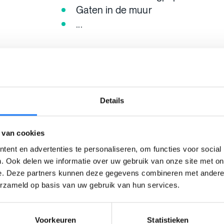
Gaten in de muur
...
Anders kan de verhuurder jou nadi
van de schade.
Details
Is een plaatsbesch
 van cookies
verplicht?
ent en advertenties te personaliseren, om functies voor social
. Ook delen we informatie over uw gebruik van onze site met on
e. Deze partners kunnen deze gegevens combineren met andere i
Ja
, een plaatsbeschrijving is verplicht
erzameld op basis van uw gebruik van hun services.
weigeren om een plaatsbeschrijving 
deze is vooral
belangrijk voor de ve
Voorkeuren
Statistieken