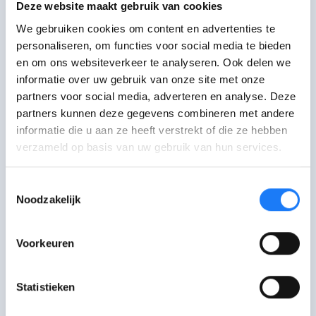
Deze website maakt gebruik van cookies
We gebruiken cookies om content en advertenties te
Hoe ben ik als influencer in orde
personaliseren, om functies voor social media te bieden
voor de belastingen?
en om ons websiteverkeer te analyseren. Ook delen we
informatie over uw gebruik van onze site met onze
partners voor social media, adverteren en analyse. Deze
partners kunnen deze gegevens combineren met andere
Andere infosites
informatie die u aan ze heeft verstrekt of die ze hebben
verzameld op basis van uw gebruik van hun services.
Toestemmingsselectie
Wikifin
Noodzakelijk
Info over geld
Voorkeuren
Statistieken
Mijn eerste aangifte