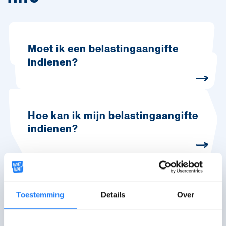
Moet ik een belastingaangifte
indienen?
Hoe kan ik mijn belastingaangifte
indienen?
Betaal ik belastingen op mijn
studentenjob?
Toestemming
Details
Over