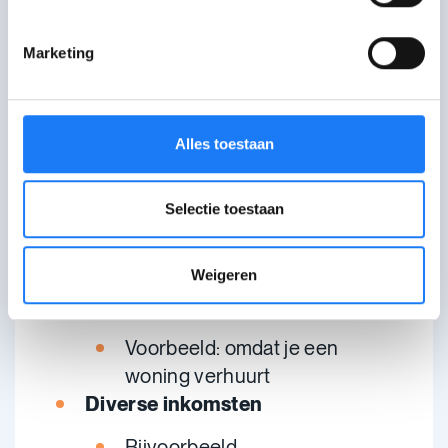
met al je inkomsten van vorig jaar:
Marketing
Beroepsinkomsten
Voorbeeld: uit een
Alles toestaan
studentenjob
, als student-
zelfstandige of als
influencer
Roerende
inkomsten
Selectie toestaan
Voorbeeld: inkomsten uit
spaargeld of beleggingen
Weigeren
Onroerende
inkomsten
Voorbeeld: omdat je een
woning verhuurt
Diverse inkomsten
Bijvoorbeeld