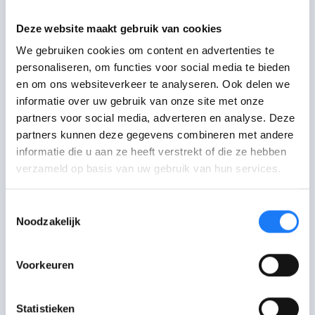
Heb je
roerende of onroerende
Deze website maakt gebruik van cookies
goederen
, zoals een appartement of
We gebruiken cookies om content en advertenties te
een belegging en ben je nog geen 18
personaliseren, om functies voor social media te bieden
jaar? Je
ouders
moeten dit meestal
en om ons websiteverkeer te analyseren. Ook delen we
aangeven.
Twijfel
je hoe het in jouw
informatie over uw gebruik van onze site met onze
situatie zit?
Contacteer dan FOD
partners voor social media, adverteren en analyse. Deze
Financiën
partners kunnen deze gegevens combineren met andere
informatie die u aan ze heeft verstrekt of die ze hebben
Ben je minderjarig en heb je
vorig jaar
verzameld op basis van uw gebruik van hun services.
geen geld verdiend of gekregen
? Dan
moet je
geen aangifte
doen. Zie:
Moet
Toestemmingsselectie
Noodzakelijk
ik een belastingaangifte indienen?
Voorkeuren
Vanaf 18 jaar: alle belastbare inkomsten
Je dient in je eigen naam een aangifte in
Statistieken