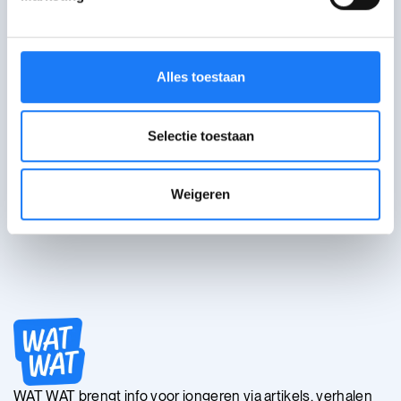
Niet gevonden wat je
Alles toestaan
zocht?
Selectie toestaan
Stuur je vraag in
Weigeren
WAT WAT brengt info voor jongeren via artikels, verhalen