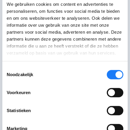
We gebruiken cookies om content en advertenties te
Wat doet een ziekenfonds?
personaliseren, om functies voor social media te bieden
en om ons websiteverkeer te analyseren. Ook delen we
informatie over uw gebruik van onze site met onze
partners voor social media, adverteren en analyse. Deze
Andere infosites
partners kunnen deze gegevens combineren met andere
informatie die u aan ze heeft verstrekt of die ze hebben
verzameld op basis van uw gebruik van hun services.
Mijngeldenik.be
Toestemmingsselectie
Info over geld voor jongeren
Noodzakelijk
Voorkeuren
Wikifin
Statistieken
Info over geld
Marketing