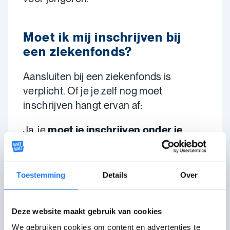
Moet ik mij inschrijven bij
een ziekenfonds?
Aansluiten bij een ziekenfonds is
verplicht. Of je je zelf nog moet
inschrijven hangt ervan af:
Ja, je
moet je inschrijven onder je
eigen naam
bij een ziekenfonds als je:
Toestemming
Details
Over
25 jaar of ouder bent
werkt of zelfstandige bent
als werkzoekende bent
Deze website maakt gebruik van cookies
ingeschreven bent bij de
VDAB
We gebruiken cookies om content en advertenties te