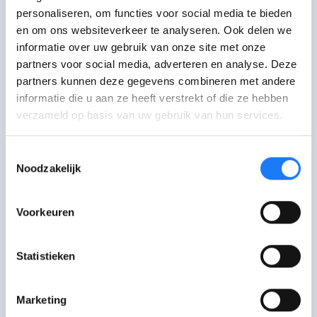
(Vlaanderen) of
Actiris
(Brussel)
personaliseren, om functies voor social media te bieden
en je
beroepsinschakelingstijd
en om ons websiteverkeer te analyseren. Ook delen we
voorbij is.
informatie over uw gebruik van onze site met onze
partners voor social media, adverteren en analyse. Deze
partners kunnen deze gegevens combineren met andere
Nee, je
bent ingeschreven via een van
informatie die u aan ze heeft verstrekt of die ze hebben
je ouders
als je
:
verzameld op basis van uw gebruik van hun services.
Toestemmingsselectie
Jonger bent dan 25 jaar én:
Noodzakelijk
studeert of stage volgt
Voorkeuren
als werkzoekende bent
ingeschreven bij de
VDAB
(Vlaanderen) of
Actiris
Statistieken
(Brussel) en je
beroepsinschakelingstijd
(of
Marketing
wachttijd) loopt.