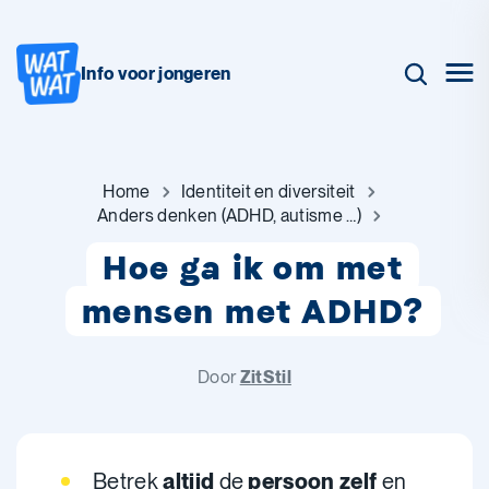
Info voor jongeren
Home
Identiteit en diversiteit
Anders denken (ADHD, autisme …)
Hoe ga ik om met
mensen met ADHD?
Door
ZitStil
Betrek
altijd
de
persoon zelf
en