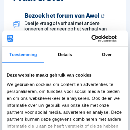
Bezoek het forum van Awel
Deel je vraag of verhaal met andere
jongeren of reageer op het verhaal van
iemand anders.
Chat met CLB
Toestemming
Details
Over
Maandag, dinsdag, donderdag 17:00-21:00
uur. Woensdag 14:00-21:00 uur.
Schoolvakanties: maandag-donderdag
Deze website maakt gebruik van cookies
14:00-21:00 uur.
We gebruiken cookies om content en advertenties te
personaliseren, om functies voor social media te bieden
Mail met CLB
en om ons websiteverkeer te analyseren. Ook delen we
Mail met het CLB van jouw school
informatie over uw gebruik van onze site met onze
partners voor social media, adverteren en analyse. Deze
Bel met CLB
partners kunnen deze gegevens combineren met andere
Bel met het CLB van jouw school
informatie die u aan ze heeft verstrekt of die ze hebben