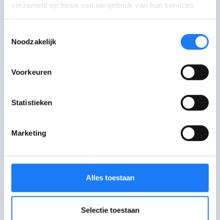
verzameld op basis van uw gebruik van hun services.
Ga langs bij JAC
Toestemmingsselectie
Check het adres en de openingsuren van
Noodzakelijk
een JAC in je buurt
Niet gevonden wat je zocht?
Voorkeuren
Praat met een andere hulp- of infolijn
Statistieken
Wat vond je van deze
Marketing
pagina?
Je feedback helpt ons om betere
Alles toestaan
content te maken.
Selectie toestaan