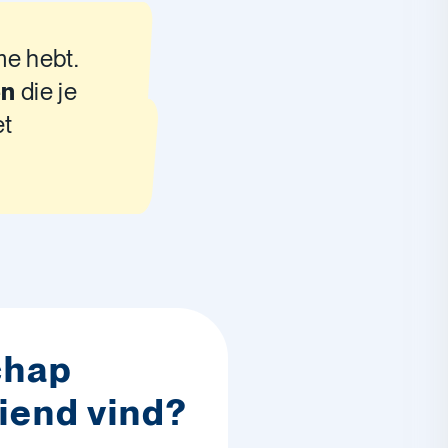
sme hebt.
en
die je
et
chap
iend vind?