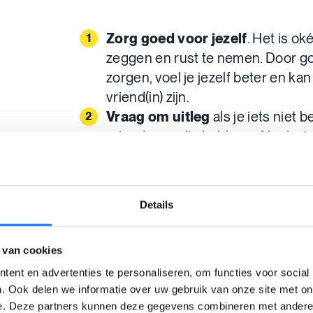
Zorg goed voor jezelf
. Het is ok
zeggen en rust te nemen. Door go
zorgen, voel je jezelf beter en ka
vriend(in) zijn.
Vraag om uitleg
als je iets niet b
vrienden nodig hebben of leuk vi
Wees duidelijk.
Praat eerlijk over
denkt en wat jij leuk vindt. Doe di
moment en een rustige plek.
Details
Heb begrip voor elkaar.
Iederee
kan soms tot misverstanden leiden.
 van cookies
probeer het dan opnieuw.
ent en advertenties te personaliseren, om functies voor social
. Ook delen we informatie over uw gebruik van onze site met on
e. Deze partners kunnen deze gegevens combineren met andere i