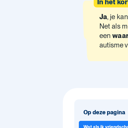
In het kor
Ja
, je ka
Net als 
een
waar
autisme 
Op deze pagina
Wat als ik vriendsch