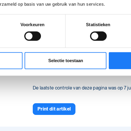
Nog vragen?
erzameld op basis van uw gebruik van hun services.
Zit je na het lezen van deze tekst nog
Voorkeuren
Statistieken
autisme en vriendschap?
Praat erover met
iemand die je 
Chat gratis en anoniem met een b
Selectie toestaan
Autisme
Chat
.
De laatste controle van deze pagina was op 7 ju
Print dit artikel