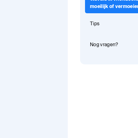
moeilijk of vermoei
vind?
Tips
Nog vragen?