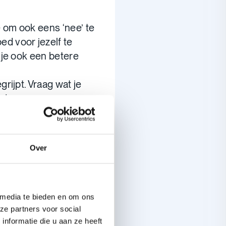
é om ook eens ‘nee’ te
ed voor jezelf te
n je ook een betere
egrijpt. Vraag wat je
nden.
 hoe je je voelt, wat je
t op een rustig
Over
n is anders en dat
 Als er iets misgaat,
 media te bieden en om ons
ze partners voor social
nformatie die u aan ze heeft