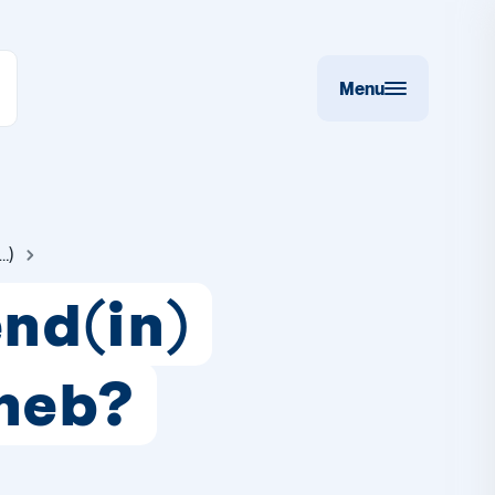
Menu
…)
end(in)
 heb?