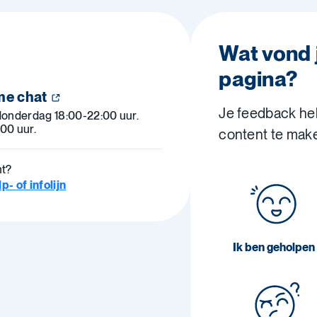
Wat vond 
pagina?
me chat
Je feedback he
donderdag 18:00-22:00 uur.
00 uur.
content te mak
ht?
- of infolijn
Ik ben geholpen