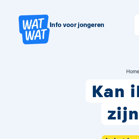
Info voor jongeren
Hom
Kan i
zij