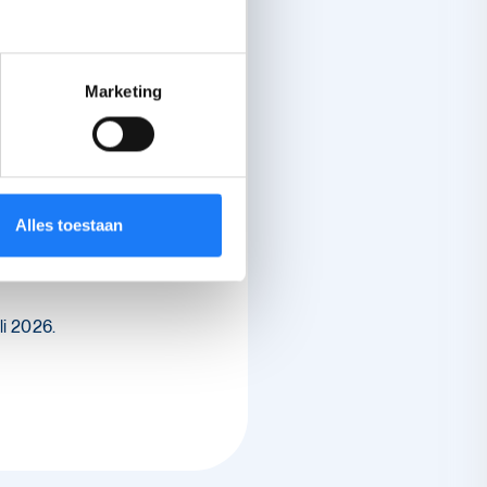
 met vragen over
Marketing
vertrouwt
egeleider op de
Alles toestaan
li 2026.