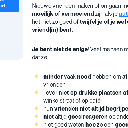
Nieuwe vrienden maken of omgaan me
end
moeilijk of vermoeiend
zijn als je
au
het niet zo goed of
twijfel
je of je we
vriend(in) bent
.
Je bent niet de enige
! Veel mensen 
dat ze:
minder
vaak
nood
hebben om
af
vrienden
liever
niet op drukke plaatsen
a
winkelstraat of op café
hun
vrienden niet altijd begrijp
niet
altijd
goed reageren
op and
niet goed weten
hoe
ze een
goed