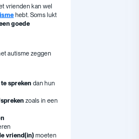
t vrienden kan wel
tisme
hebt. Soms lukt
l een goede
met autisme zeggen
 te spreken
dan hun
fspreken
zoals in een
en
eren
e vriend(in)
moeten