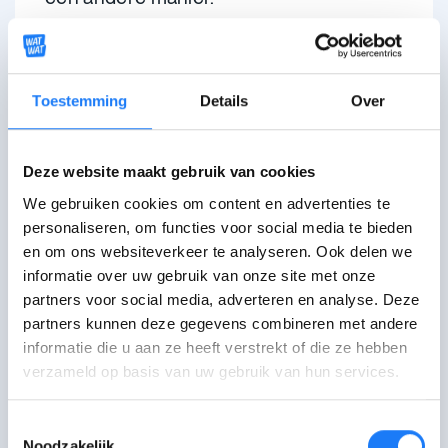
Denk
bijvoorbeeld
aan de zoektocht
naar je
seksuele oriëntatie
:
Toestemming
Details
Over
Ben je
hetero
? Dan is de kans
groot dat de
maatschappij
Deze website maakt gebruik van cookies
normaal reageert
. Je stelt je dus
We gebruiken cookies om content en advertenties te
geen vragen
bij je seksualiteit. Je
personaliseren, om functies voor social media te bieden
vindt dat puzzelstuk
onbewust
en
en om ons websiteverkeer te analyseren. Ook delen we
informatie over uw gebruik van onze site met onze
aanvaardt het
makkelijk
.
partners voor social media, adverteren en analyse. Deze
Ben je bijvoorbeeld
ace of
partners kunnen deze gegevens combineren met andere
aseksueel
,
bi
,
lesbisch
of
homo
?
informatie die u aan ze heeft verstrekt of die ze hebben
De kans is groot dat de
verzameld op basis van uw gebruik van hun services.
maatschappij anders reageert
.
Dan voel je je misschien
verward
.
Toestemmingsselectie
Noodzakelijk