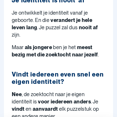
Je identiteit is nooit 'af'
Je ontwikkelt je identiteit vanaf je
geboorte. En die
verandert je hele
leven lang
. Je puzzel zal dus
nooit af
zijn.
Maar
als jongere
ben je het
meest
bezig met die zoektocht naar jezelf
.
Vindt iedereen even snel een
eigen identiteit?
Nee
, de zoektocht naar je eigen
identiteit is
voor iedereen anders
. Je
vindt
en
aanvaardt
elk puzzelstuk op
een andere manier.