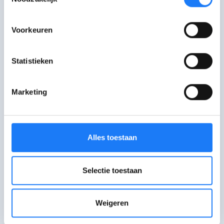
Of stel je je
extra veel vragen
bij je
seksualiteit. Je vindt dat puzzelstuk
bewust
en aanvaardt het misschien
Voorkeuren
moeilijker
.
Statistieken
De laatste controle van deze pagina was op 8 juli
2025.
Marketing
Praat erover
Alles toestaan
Bezoek het forum van Awel
Selectie toestaan
Deel je vraag of verhaal met andere
jongeren of reageer op het verhaal van
iemand anders.
Weigeren
Chat met Awel
open om 18:00