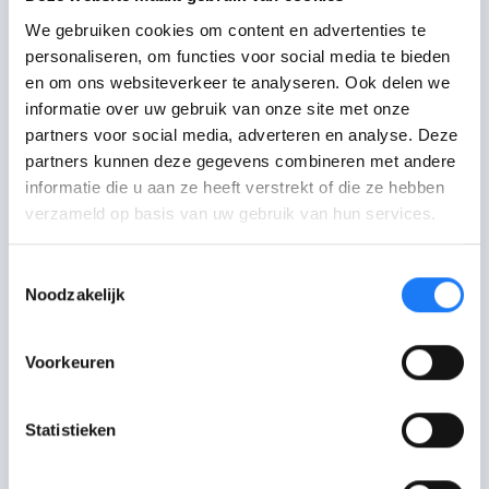
We gebruiken cookies om content en advertenties te
Mail met CLB
personaliseren, om functies voor social media te bieden
en om ons websiteverkeer te analyseren. Ook delen we
Mail met het CLB van jouw school
informatie over uw gebruik van onze site met onze
partners voor social media, adverteren en analyse. Deze
Bel met CLB
partners kunnen deze gegevens combineren met andere
Bel met het CLB van jouw school
informatie die u aan ze heeft verstrekt of die ze hebben
verzameld op basis van uw gebruik van hun services.
Toestemmingsselectie
Kom op tegen Kanker
Noodzakelijk
Heb je kanker (gehad)? Of iemand die je kent?
Voorkeuren
Je kan bellen, chatten of mailen met de
Kankerlijn. Of ontmoet andere jongeren via
Kom op tegen Kanker.
Statistieken