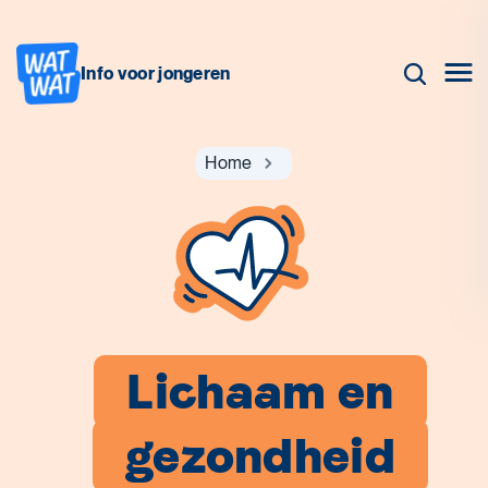
Info voor jongeren
Home
Lichaam en
gezondheid