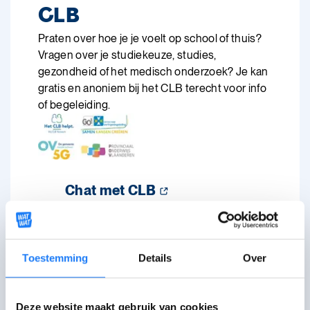
CLB
Praten over hoe je je voelt op school of thuis?
Vragen over je studiekeuze, studies,
gezondheid of het medisch onderzoek? Je kan
gratis en anoniem bij het CLB terecht voor info
of begeleiding.
Chat met CLB
Maandag, dinsdag, donderdag 17:00-
21:00 uur. Woensdag 14:00-21:00 uur.
Schoolvakanties: maandag-donderdag
14:00-21:00 uur.
Toestemming
Details
Over
Ga langs bij CLB
Ga langs bij het CLB van jouw school
Deze website maakt gebruik van cookies