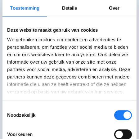
Toestemming
Details
Over
Eerste keer in de fitness, waar
moet ik op letten?
Deze website maakt gebruik van cookies
We gebruiken cookies om content en advertenties te
personaliseren, om functies voor social media te bieden
en om ons websiteverkeer te analyseren. Ook delen we
Ik voel mij onveilig in mijn
informatie over uw gebruik van onze site met onze
sportclub, wat kan ik doen?
partners voor social media, adverteren en analyse. Deze
partners kunnen deze gegevens combineren met andere
informatie die u aan ze heeft verstrekt of die ze hebben
verzameld op basis van uw gebruik van hun services.
Sport en eten
Toestemmingsselectie
Noodzakelijk
Moet je anders eten als je veel
Voorkeuren