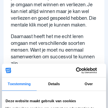
je omgaan met winnen en verliezen. Je
kan niet altijd winnen maar je kan wel
verliezen en goed gespeeld hebben. Die
mentale klik moet je kunnen maken.
Daarnaast heeft het me echt leren
omgaan met verschillende soorten
mensen. Want je moet nu eenmaal
samenwerken om succesvol te kunnen
zijn.
Wat wil je bereiken met je sport?
Toestemming
Details
Over
Aan de ene kant wil ik graag voor mezelf
zo hoog mogelijk geraken. Een vaste
Deze website maakt gebruik van cookies
waarde in het nationale team, een ploeg