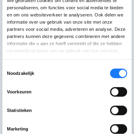
We gebruiken cookies om content en advertenties te
in het buitenland en de beste versie van
personaliseren, om functies voor social media te bieden
mezelf kunnen zijn.
en om ons websiteverkeer te analyseren. Ook delen we
informatie over uw gebruik van onze site met onze
Aan de andere kant is mijn grootste doel
partners voor social media, adverteren en analyse. Deze
toch wel om andere mensen te
partners kunnen deze gegevens combineren met andere
inspireren. Dat laatste begin ik
informatie die u aan ze heeft verstrekt of die ze hebben
momenteel al te merken wanneer ik op
verzameld op basis van uw gebruik van hun services.
sociale media zet dat ik aan het trainen
ben. Mensen reageren er dan op dat ik
Toestemmingsselectie
Noodzakelijk
hard werk en dat ik een voorbeeld voor
hen ben. Dat wil ik echt bij brengen aan
elke jongere die te bang is om zijn
Voorkeuren
doelen te halen.
Statistieken
Je moet ervoor werken en nooit
opgeven. Als je dat doet is alles mogelijk!
Marketing