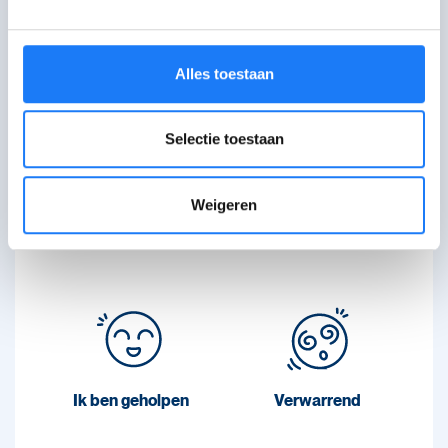
TEKST:
Margot Gysbrechts
Alles toestaan
Wat vond je van deze
Selectie toestaan
pagina?
Weigeren
Je feedback helpt ons om betere
content te maken.
Ik ben geholpen
Verwarrend