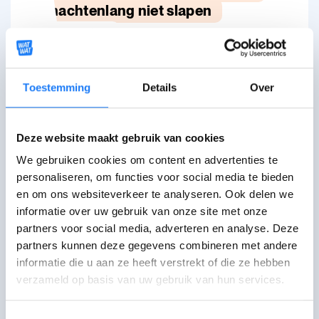
nachtenlang niet slapen
Jihane, 21 jaar
Lees het verhaal
Toestemming
Details
Over
Over mijn bedplassen zeiden ze:
Deze website maakt gebruik van cookies
Dit zou toch wel tot haar 18 jaar
We gebruiken cookies om content en advertenties te
kunnen duren
personaliseren, om functies voor social media te bieden
en om ons websiteverkeer te analyseren. Ook delen we
Liesje, 19 jaar
informatie over uw gebruik van onze site met onze
Lees het verhaal
partners voor social media, adverteren en analyse. Deze
partners kunnen deze gegevens combineren met andere
informatie die u aan ze heeft verstrekt of die ze hebben
verzameld op basis van uw gebruik van hun services.
Ik kan niet slapen. Wat nu?
Toestemmingsselectie