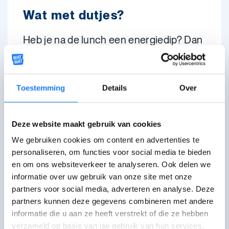
Wat met dutjes?
Heb je na de lunch een energiedip? Dan
kan een kort
dutje
helpen.
Hou het liefst bij maximaal 20 minuten
Toestemming
Details
Over
en doe het niet te laat op de dag,
bijvoorbeeld voor 15 uur. Anders val je 's
avonds misschien moeilijker in slaap.
Deze website maakt gebruik van cookies
We gebruiken cookies om content en advertenties te
personaliseren, om functies voor social media te bieden
Kan je slaap inhalen?
en om ons websiteverkeer te analyseren. Ook delen we
informatie over uw gebruik van onze site met onze
Een uurtje langer slapen na een korte
partners voor social media, adverteren en analyse. Deze
nacht kan helpen. Maar regelmatig
partners kunnen deze gegevens combineren met andere
uitslapen is geen goede oplossing voor
informatie die u aan ze heeft verstrekt of die ze hebben
verzameld op basis van uw gebruik van hun services.
slaaptekort.