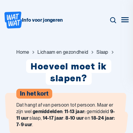
Info voor jongeren
Home
Lichaam en gezondheid
Slaap
Hoeveel moet ik
slapen?
In het kort
Dat hangt af van persoon tot persoon. Maar er
zijn wel
gemiddelden
:
11-13 jaar:
gemiddeld
9-
11 uur
slaap,
14-17 jaar
:
8-10 uur
en
18-24 jaar:
7-9 uur
.