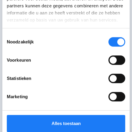
pagina?
partners kunnen deze gegevens combineren met andere
informatie die u aan ze heeft verstrekt of die ze hebben
Je feedback helpt ons om betere
verzameld op basis van uw gebruik van hun services.
content te maken.
Toestemmingsselectie
Noodzakelijk
Voorkeuren
Ik ben geholpen
Verwarrend
Statistieken
Marketing
Ik heb nog vragen
Niet wat ik zocht
Alles toestaan