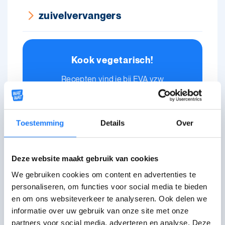
zuivelvervangers
Kook vegetarisch!
Recepten vind je bij EVA vzw
Recepten van EVA vzw
Toestemming
Details
Over
De laatste controle van deze pagina was op 7 mei
2025.
Deze website maakt gebruik van cookies
We gebruiken cookies om content en advertenties te
personaliseren, om functies voor social media te bieden
en om ons websiteverkeer te analyseren. Ook delen we
Wat vond je van deze
informatie over uw gebruik van onze site met onze
partners voor social media, adverteren en analyse. Deze