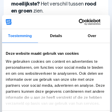
moeilijkste?
Het verschil tussen
rood
en groen
zien.
Heb je een kleurzienstoornis? Er zijn
heel wat hulpmiddelen. Er zijn
Toestemming
Details
Over
telefoonapps die kleuren herkennen
.
Ook voor mensen zonder een
smartphone is er een oplossing:
het
Deze website maakt gebruik van cookies
kleurenwiel
. Op die ronde schijf staan
We gebruiken cookies om content en advertenties te
de tien basiskleuren in woorden. Hou je
personaliseren, om functies voor social media te bieden
het kleurenwiel ergens tegen? Dan kan
en om ons websiteverkeer te analyseren. Ook delen we
je zien welke kleur er het meest mee
informatie over uw gebruik van onze site met onze
overeenkomt.
partners voor social media, adverteren en analyse. Deze
partners kunnen deze gegevens combineren met andere
Ik ga door het leven met de
informatie die u aan ze heeft verstrekt of die ze hebben
gedachte dat ik hetzelfde zie
verzameld op basis van uw gebruik van hun services.
als andere mensen.