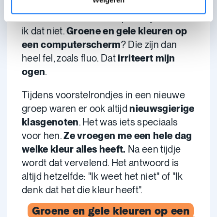
Een schoolbord? Dat ziet er voor mij vrij
rood uit. Als iemand erop schrijft, dan zie
ik dat niet.
Groene en gele kleuren op
een computerscherm
? Die zijn dan
heel fel, zoals fluo. Dat
irriteert mijn
ogen
.
Tijdens voorstelrondjes in een nieuwe
groep waren er ook altijd
nieuwsgierige
klasgenoten
. Het was iets speciaals
voor hen.
Ze vroegen me een hele dag
welke kleur alles heeft.
Na een tijdje
wordt dat vervelend. Het antwoord is
altijd hetzelfde: "Ik weet het niet" of "Ik
denk dat het die kleur heeft".
Groene en gele kleuren op een