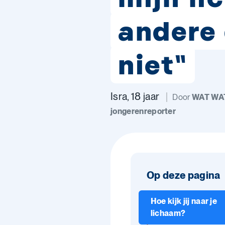
andere
niet"
Isra, 18 jaar
Door
WAT WA
jongerenreporter
Op deze pagina
Hoe kijk jij naar je
lichaam?