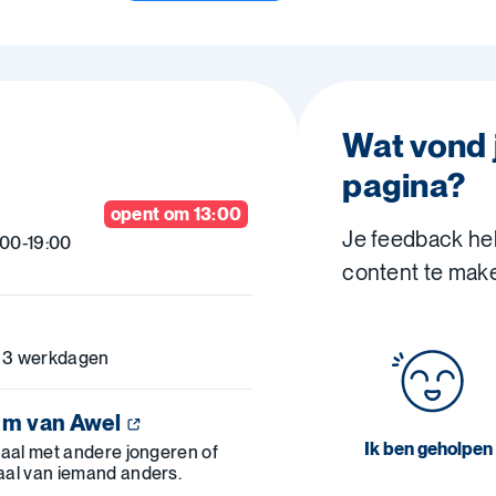
Wat vond 
pagina?
opent om 13:00
Je feedback he
:00-19:00
content te mak
 3 werkdagen
um van Awel
Ik ben geholpen
haal met andere jongeren of
aal van iemand anders.