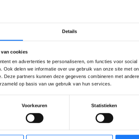
Hoe ga je om met die onzek
Ik probeer aan mezelf te werken door 
Details
kleine work-out te doen. Hierdoor voe
gezonder en fitter en dit doet veel aan 
 van cookies
lichaam, ook al verandert er eigenlijk n
ent en advertenties te personaliseren, om functies voor social
. Ook delen we informatie over uw gebruik van onze site met on
Ook probeer ik mijn huid gezond te h
e. Deze partners kunnen deze gegevens combineren met andere i
te drinken, gezonder te eten en mijn g
erzameld op basis van uw gebruik van hun services.
verzorgen.
Op mijn littekenweefsel kan ik jamme
Voorkeuren
Statistieken
invloed meer uitoefenen. Ik probeer we
klik te geven dat ik er goed uitzie zoals
moeilijkste, maar volgens mij ook wel h