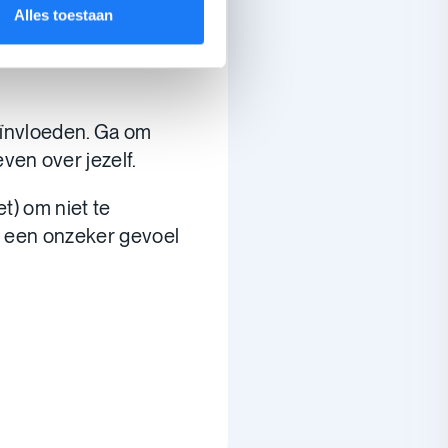
Alles toestaan
n die met hun
beïnvloeden. Ga om
ven over jezelf.
et) om niet te
e een onzeker gevoel