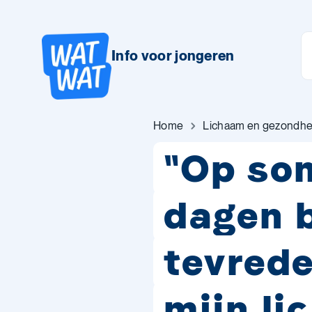
Info voor jongeren
Home
Lichaam en gezondhe
"Op so
dagen b
tevred
mijn li