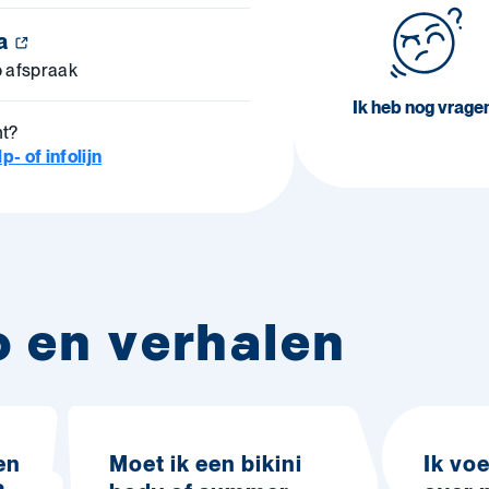
ra
p afspraak
Ik heb nog vrage
ht?
- of infolijn
o en verhalen
en
Moet ik een bikini
Ik vo