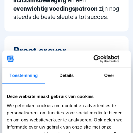
lichaamsbeweging
en een
evenwichtig voedingspatroon
zijn nog
steeds de beste sleutels tot succes.
Praat erover
Chat met Awel
open om 18:00
Toestemming
Details
Over
Maandag-zaterdag
18:00-22:00 uur. Je kan even in de wachtrij
terechtkomen.
Deze website maakt gebruik van cookies
Mail met Awel
We gebruiken cookies om content en advertenties te
personaliseren, om functies voor social media te bieden
Stuur een mail of vul het contactformulier
in.
en om ons websiteverkeer te analyseren. Ook delen we
informatie over uw gebruik van onze site met onze