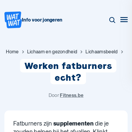
Info voor jongeren
Home
Lichaam en gezondheid
Lichaamsbeeld
Werken fatburners
echt?
Door
Fitness.be
Fatburners zijn
supplementen
die je
zouden helpen bij het afvallen.
Klinkt