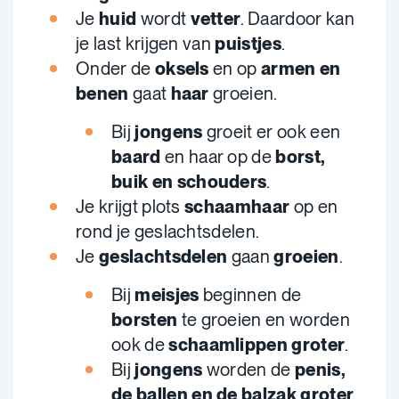
Je
huid
wordt
vetter
. Daardoor kan
je last krijgen van
puistjes
.
Onder de
oksels
en op
armen en
benen
gaat
haar
groeien.
Bij
jongens
groeit er ook een
baard
en haar op de
borst,
buik en schouders
.
Je krijgt plots
schaamhaar
op en
rond je geslachtsdelen.
Je
geslachtsdelen
gaan
groeien
.
Bij
meisjes
beginnen de
borsten
te groeien en worden
ook de
schaamlippen groter
.
Bij
jongens
worden de
penis,
de ballen en de balzak groter
.