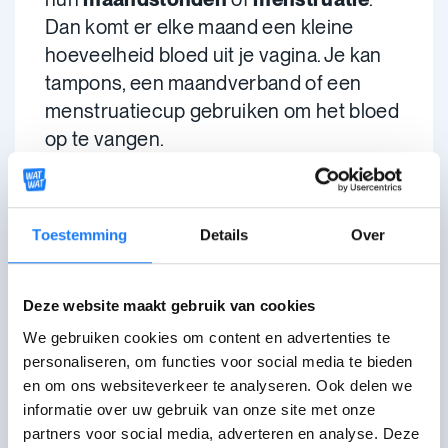
Dan komt er elke maand een kleine
hoeveelheid bloed uit je vagina. Je kan
tampons, een maandverband of een
menstruatiecup gebruiken om het bloed
op te vangen.
Wanneer begint de
Toestemming
Details
Over
puberteit?
Dat is
voor iedereen anders
.
Meestal
Deze website maakt gebruik van cookies
start je puberteit rond je
11 jaar
, bij
We gebruiken cookies om content en advertenties te
meisjes is dit iets vroeger dan bij
personaliseren, om functies voor social media te bieden
jongens.
en om ons websiteverkeer te analyseren. Ook delen we
informatie over uw gebruik van onze site met onze
Groeit
jouw lichaam anders, vroeger
partners voor social media, adverteren en analyse. Deze