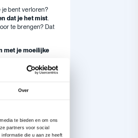
 je bent verloren?
en dat je het mist
.
door te brengen? Dat
 met je moeilijke
 en ik. Wat nu?
Over
en
oor? Is die altijd bij
 media te bieden en om ons
ze partners voor social
nformatie die u aan ze heeft