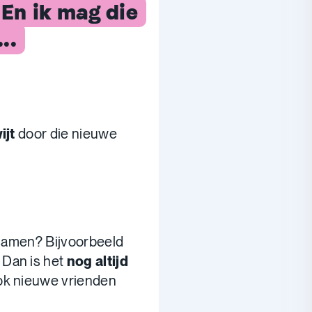
En ik mag die
..
ijt
door die nieuwe
r samen? Bijvoorbeeld
Dan is het
nog altijd
ook nieuwe vrienden