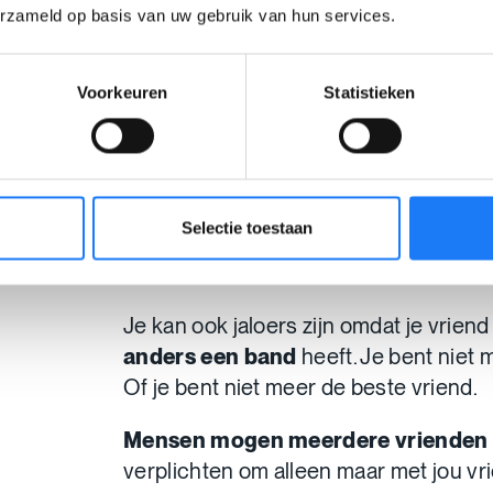
erzameld op basis van uw gebruik van hun services.
Ik word genegeerd, wat kan ik
Voorkeuren
Statistieken
Ik wil mijn vriend(in) graag ter
We zien elkaar nog
Selectie toestaan
Toch ben ik jaloer
Je kan ook jaloers zijn omdat je vrien
anders een band
heeft. Je bent niet 
Of je bent niet meer de beste vriend.
Mensen mogen meerdere vrienden
verplichten om alleen maar met jou vri