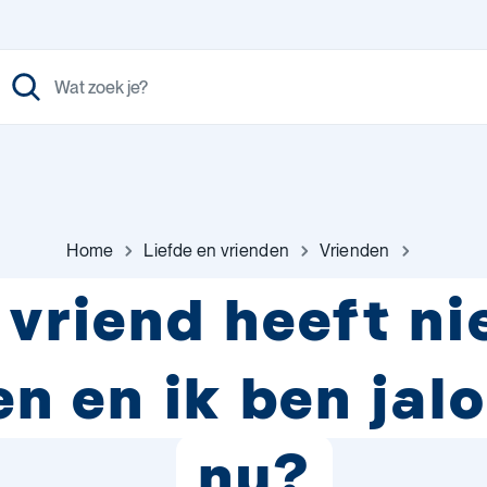
Home
Liefde en vrienden
Vrienden
 vriend heeft n
en en ik ben jal
nu?