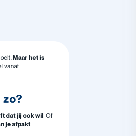
voelt.
Maar het is
el vanaf.
 zo?
t dat jij ook wil
. Of
n je afpakt
.