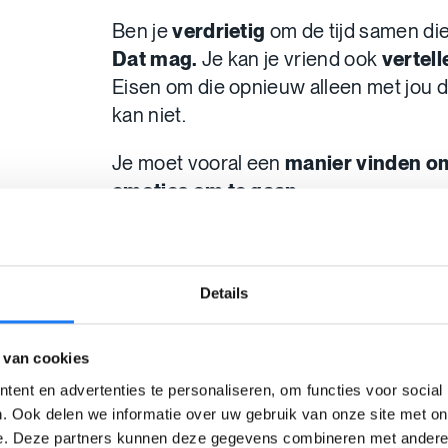
Ben je
verdrietig
om de tijd samen die
Dat mag.
Je kan je vriend ook
vertell
Eisen om die opnieuw alleen met jou 
kan niet.
Je moet vooral een
manier vinden om
emoties om te gaan
.
Lees ook:
Iemand nieuw bij mijn BFF
Details
Het is alsof die me liet vall
 van cookies
Brengt je vriend nooit meer tijd met je d
ent en advertenties te personaliseren, om functies voor social
die nieuwe vriend?
. Ook delen we informatie over uw gebruik van onze site met on
e. Deze partners kunnen deze gegevens combineren met andere i
Lees: