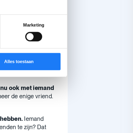
doen?
Marketing
ug, wat nu?
 evenveel.
Alles toestaan
s
d
nu ook met iemand
meer de enige vriend.
 hebben.
Iemand
enden te zijn? Dat