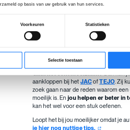
erzameld op basis van uw gebruik van hun services.
Mis je het om te kunnen praten me
dan doen?
Voorkeuren
Statistieken
Wat kan ik doen al
niet lukt?
Selectie toestaan
Gaat het echt moeizaam?
Dan kan je
aankloppen bij het
JAC
of
TEJO
. Zij 
zoek gaan naar de reden waarom een
moeilijk is. En
jou helpen er beter in 
kan het wel voor een stuk oefenen.
Loopt het bij jou moeilijker omdat je a
je hier nog nuttige
tips.