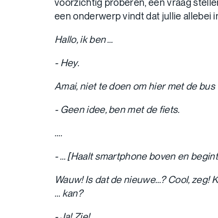
voorzichtig proberen, een vraag stelle
een onderwerp vindt dat jullie allebei 
Hallo, ik ben …
- Hey.
Amai, niet te doen om hier met de bus
- Geen idee, ben met de fiets.
….
- … [Haalt smartphone boven en begint 
Wauw! Is dat de nieuwe…? Cool, zeg! K
… kan?
- Ja! Zie!