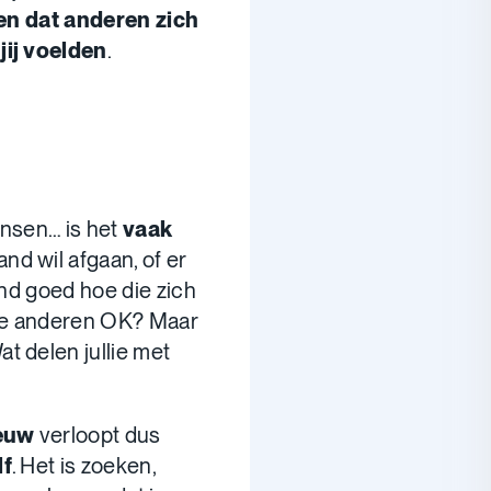
ien dat anderen zich
jij voelden
.
ensen… is het
vaak
and wil afgaan, of er
and goed hoe die zich
de anderen OK? Maar
t delen jullie met
ieuw
verloopt dus
lf
. Het is zoeken,