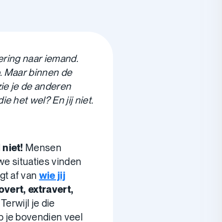
ering naar iemand.
ep. Maar binnen de
 zie je de anderen
 het wel? En jij niet.
niet!
Mensen
we situaties vinden
gt af van
wie jij
overt, extravert,
erwijl je die
 je bovendien veel