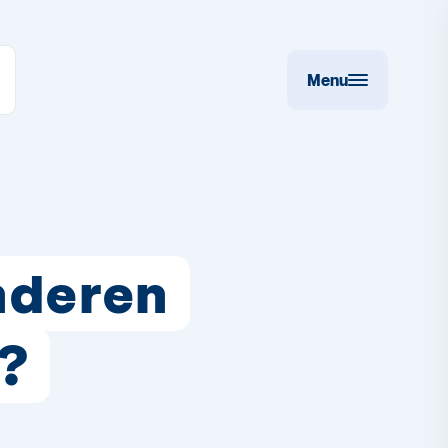
Menu
nderen
u?