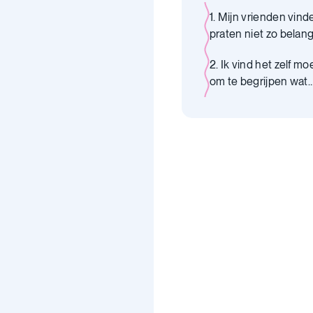
1. Mijn vrienden vind
praten niet zo belangr
maar ik wel
2. Ik vind het zelf moe
om te begrijpen wat
mensen denken of v