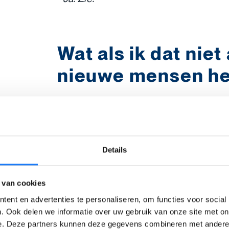
Wat als ik dat niet 
nieuwe mensen h
“Maar ik heb het altijd!”
, zeg je.
"
Ook 
die ik al jaren ken! Ik weet nooit wat 
anderen."
Details
Vind je het belangrijk om veel te prat
vriendschappen bestaan uit veel pr
 van cookies
ook een band met mensen door samen
Lukt het niet om te praten? Ga samen
ent en advertenties te personaliseren, om functies voor social
. Ook delen we informatie over uw gebruik van onze site met on
repareren …
e. Deze partners kunnen deze gegevens combineren met andere i