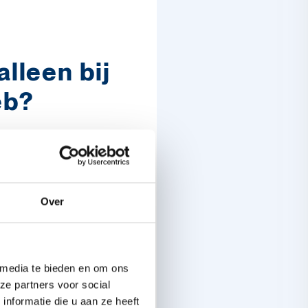
alleen bij
eb?
bij mijn klasgenoten
te zeggen tegen
Over
en?
Niet alle
aten.
Soms heb je
 dingen te doen.
 gamen, dansen, iets
 media te bieden en om ons
ze partners voor social
nformatie die u aan ze heeft