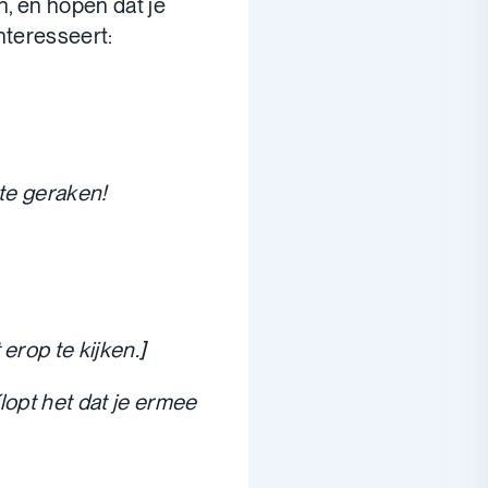
n, en hopen dat je
interesseert:
 te geraken!
erop te kijken.]
lopt het dat je ermee