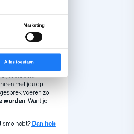
t anderen?
Wat kan je
Marketing
s het echt
Alles toestaan
 bijvoorbeeld
kunnen met jou op
 gesprek voeren zo
te worden
. Want je
utisme hebt?
Dan heb