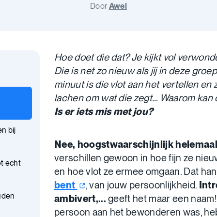
Door
Awel
Hoe doet die dat? Je kijkt vol verwond
Die is net zo nieuw als jij in deze gro
minuut is die vlot aan het vertellen en
lachen om wat die zegt… Waarom kan die
Is er iets mis met jou?
en bij
Nee, hoogstwaarschijnlijk helemaal 
verschillen gewoon in hoe fijn ze nieu
et echt
en hoe vlot ze ermee omgaan. Dat han
bent
, van jouw persoonlijkheid.
Intr
uden
ambivert,...
geeft het maar een naam! T
persoon aan het bewonderen was, heb