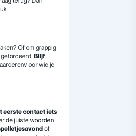
vraag terug? Dan
euk.
maken? Of om grappig
te geforceerd.
Blijf
waarderenv oor wie je
t eerste contact iets
ar de juiste woorden.
spelletjesavond
of