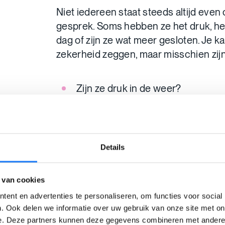
Niet iedereen staat steeds altijd even
gesprek. Soms hebben ze het druk, h
dag of zijn ze wat meer gesloten. Je kan
zekerheid zeggen, maar misschien zijn
Zijn ze druk in de weer?
Hebben ze oortjes in of een hoof
Zijn ze aan het bellen of veel aan
Reageert de persoon niet of kort
Ziet de persoon er boos, bang of v
Details
De kans is dan groter dat ze op dit mom
 van cookies
hebben om een gesprekje te voeren. In
ent en advertenties te personaliseren, om functies voor social
kan je misschien wel nog hulp bieden.
. Ook delen we informatie over uw gebruik van onze site met on
e. Deze partners kunnen deze gegevens combineren met andere i