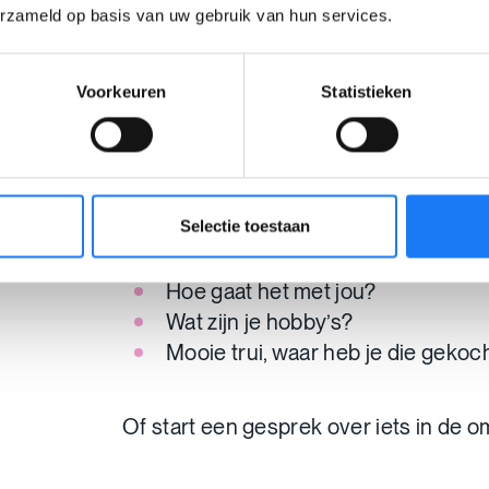
erzameld op basis van uw gebruik van hun services.
Niemand is perfect
in die eerste zinn
Voorkeuren
Statistieken
Stel vragen
Stel vragen, zoals:
Selectie toestaan
Hoe gaat het met jou?
Wat zijn je hobby’s?
Mooie trui, waar heb je die gekoc
Of start een gesprek over iets in de 