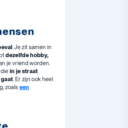
mensen
oeval
. Je zit samen in
ebt
dezelfde hobby,
an je vriend worden.
, die
in je straat
 gaat
. Er zijn ook heel
g, zoals
een
te