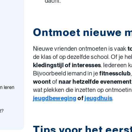
dacht.
Ontmoet nieuwe 
Nieuwe vrienden ontmoeten is vaak
t
de klas of op dezelfde school. Of je h
kledingstijl of interesses
. Iedereen k
Bijvoorbeeld iemand in je
fitnessclub
woont
of
naar hetzelfde evenement
n leren
wat plekken die inzetten op ontmoetin
jeugdbeweging
of
jeugdhuis
.
t?
Tips voor het eers