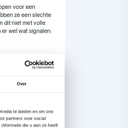
 open voor een
ebben ze een slechte
 dit niet met volle
 er wel wat signalen:
dtelefoon op?
 het sturen?
?
erdrietig uit?
Over
ent niet veel tijd
 het laatste geval
 media te bieden en om ons
ze partners voor social
nformatie die u aan ze heeft