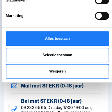
Statistieken
Marketing
Praat erover
Alles toestaan
Chat met STEKR (0-18 jaar)
Selectie toestaan
Dinsdag: 17:00-19:00 uur, woensdag: 10:00-
17:00 uur, donderdag: 17:00-19:00 uur. Via
het chat-icoon rechtsonder.
Weigeren
Mail met STEKR (0-18 jaar)
Bel met STEKR (0-18 jaar)
09 233 65 65. Dinsdag 17:00-19:00 uur,