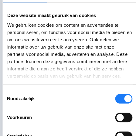
Vaak schrijven ze
de contactgegevens
van jouw vertrouwenspersoon
op
.
Zo
Deze website maakt gebruik van cookies
kan
die
op de hoogte blijven van
We gebruiken cookies om content en advertenties te
belangrijk beslissingen.
personaliseren, om functies voor social media te bieden en
om ons websiteverkeer te analyseren. Ook delen we
informatie over uw gebruik van onze site met onze
Heb je nog vragen?
partners voor social media, adverteren en analyse. Deze
partners kunnen deze gegevens combineren met andere
tZitemzo heeft
informatie die u aan ze heeft verstrekt of die ze hebben
antwoorden!
verzameld op basis van uw gebruik van hun services.
Toestemmingsselectie
Noodzakelijk
Wil je meer info over een
vertrouwenspersoon in de
Voorkeuren
jeugdhulpverlening?
Klik hier!