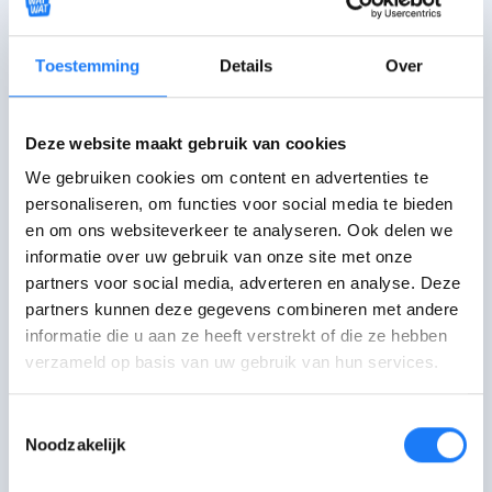
Een e-step met zadel is een
bromfiets
en daar heb je een
rijbewijs voor
nodig
.
Toestemming
Details
Over
E-step met zadel kopen?
Deze website maakt gebruik van cookies
We gebruiken cookies om content en advertenties te
Check goed waar je op moet letten en
personaliseren, om functies voor social media te bieden
welk rijbewijs je nodig hebt.
en om ons websiteverkeer te analyseren. Ook delen we
E-step met zadel
informatie over uw gebruik van onze site met onze
partners voor social media, adverteren en analyse. Deze
partners kunnen deze gegevens combineren met andere
informatie die u aan ze heeft verstrekt of die ze hebben
FOTO: Okai Vehicles
verzameld op basis van uw gebruik van hun services.
De laatste controle van deze pagina was op 21
Toestemmingsselectie
augustus 2025.
Noodzakelijk