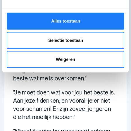
Er zijn zoveel jongeren die het
moeilijk hebben.
Alles toestaan
Sara, 22 jaar
"Met mijn verhaal wil ik eigenlijk zeggen
Selectie toestaan
dat, als je een masker draagt voor
jarenlang, laat het gewoon afvallen. Je
Weigeren
hoeft ook
niet bang te zijn om hulp te
vragen
, want de hulp die er is, dat is het
beste wat me is overkomen."
"Je moet doen wat voor jou het beste is.
Aan jezelf denken, en vooral: je er niet
voor schamen! Er zijn zoveel jongeren
die het moeilijk hebben."
"Moest ik geen hulp aanvaard hebben,