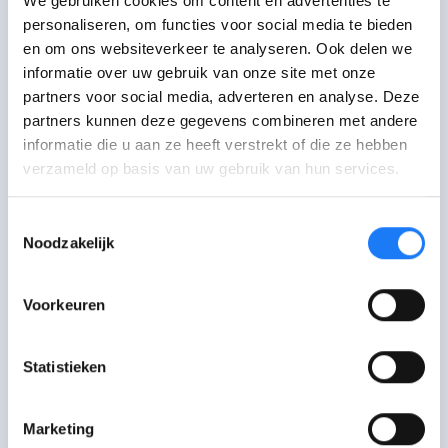
We gebruiken cookies om content en advertenties te
Orthopedagogie aan de hogeschool
."
personaliseren, om functies voor social media te bieden
en om ons websiteverkeer te analyseren. Ook delen we
"Waarom Orthopedagogie? Omdat
ik
informatie over uw gebruik van onze site met onze
mensen wil helpen met een
partners voor social media, adverteren en analyse. Deze
psychische kwetsbaarheid
. Mensen
partners kunnen deze gegevens combineren met andere
die zitten op het punt waar ik vroeger
informatie die u aan ze heeft verstrekt of die ze hebben
verzameld op basis van uw gebruik van hun services.
heb gezeten, en ik wil hun er mee helpen
doorsleuren zodat deze mensen ook
Toestemmingsselectie
terug écht kunnen gaan leven."
Noodzakelijk
"Ik heb nog steeds moeilijke momenten,
maar ik weet dat ik er uiteindelijk wel
Voorkeuren
door geraak."
Statistieken
Je moet doen wat voor jou het
beste is. Aan jezelf denken, en
Marketing
vooral: je er niet voor schamen!