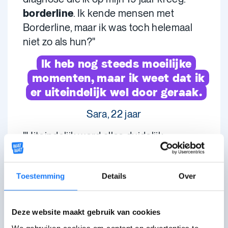
borderline
. Ik kende mensen met
Borderline, maar ik was toch helemaal
niet zo als hun?"
Ik heb nog steeds moeilijke
momenten, maar ik weet dat ik
er uiteindelijk wel door geraak.
Sara, 22 jaar
"Uiteindelijk werd alles duidelijk
uitgelegd aan mij. Ik heb een enorm
goede therapie gehad, en ben terug
Toestemming
Details
Over
naar de realiteit gestuurd. Op mijn 20
jaar ben ik begonnen aan mijn 7de jaar in
het middelbaar, en heb mijn diploma
Deze website maakt gebruik van cookies
gehaald. Nu ben ik 22 jaar, en
studeer