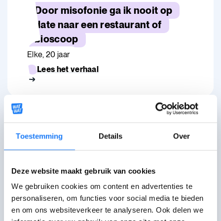
Door misofonie ga ik nooit op
date naar een restaurant of
bioscoop
Elke, 20 jaar
Lees het verhaal
Je wil iemand vermoorden die
een appel eet
Toestemming
Details
Over
Kim, 22 jaar
Lees het verhaal
Deze website maakt gebruik van cookies
We gebruiken cookies om content en advertenties te
personaliseren, om functies voor social media te bieden
en om ons websiteverkeer te analyseren. Ook delen we
Hulplijnen