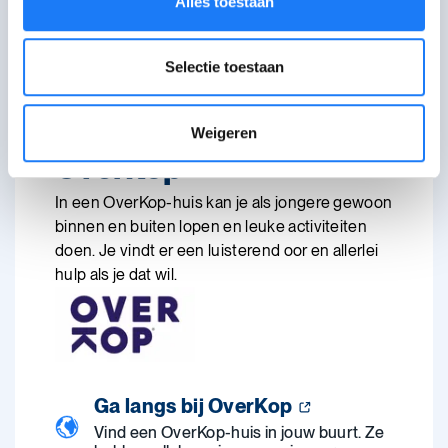
Alles toestaan
Chat met Online PsyHulp (16-
23 jaar)
Op afspraak
Selectie toestaan
Weigeren
OverKop
In een OverKop-huis kan je als jongere gewoon
binnen en buiten lopen en leuke activiteiten
doen. Je vindt er een luisterend oor en allerlei
hulp als je dat wil.
Ga langs bij OverKop
Vind een OverKop-huis in jouw buurt. Ze