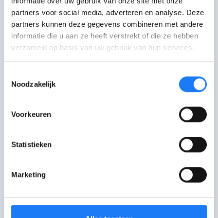
informatie over uw gebruik van onze site met onze
partners voor social media, adverteren en analyse. Deze
partners kunnen deze gegevens combineren met andere
informatie die u aan ze heeft verstrekt of die ze hebben
verzameld op basis van uw gebruik van hun services.
Online PsyHulp (16-23
jaar)
Toestemmingsselectie
Noodzakelijk
Werk online aan je psychische moeilijkheden.
Krijg begeleiding, chat elke week met een
Voorkeuren
hulpverlener en doe online oefeningen. Voor
jongeren tussen 16 en 23 jaar. Je kan ook eerst
een kennismaking doen.
Statistieken
Marketing