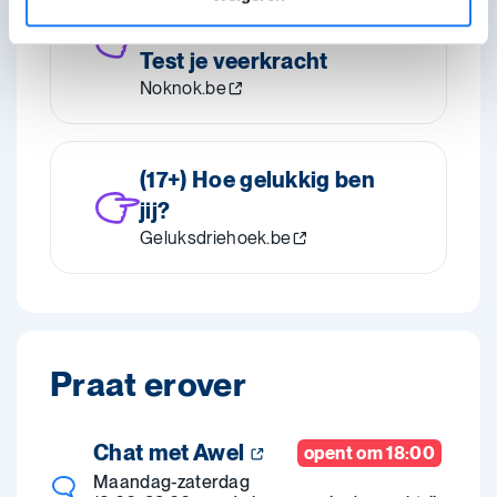
stress en tegenslagen?
Test je veerkracht
Noknok.be
(17+) Hoe gelukkig ben
jij?
Geluksdriehoek.be
Praat erover
Chat met Awel
opent om 18:00
Maandag-zaterdag