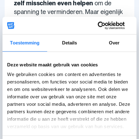
zelf misschien even helpen
om de
spanning te verminderen. Maar eigenlijk
helpt
het je
niet om echt te
ontspannen
.
Toestemming
Details
Over
Sommige van deze dingen zijn
schadelijk
voor jezelf, je lichaam of voor
anderen. Achteraf heb je er vaak
spijt
Deze website maakt gebruik van cookies
van. Ze kunnen gevolgen hebben voor
We gebruiken cookies om content en advertenties te
je zelfvertrouwen of contacten met
personaliseren, om functies voor social media te bieden
anderen. Ze geven je
vaak nog meer
en om ons websiteverkeer te analyseren. Ook delen we
zorgen
.
informatie over uw gebruik van onze site met onze
partners voor social media, adverteren en analyse. Deze
Het is niet gemakkelijk om ermee te
partners kunnen deze gegevens combineren met andere
stoppen. Vaak is het een gewoonte
informatie die u aan ze heeft verstrekt of die ze hebben
verzameld op basis van uw gebruik van hun services.
geworden om met negatieve gevoelens
om te gaan.