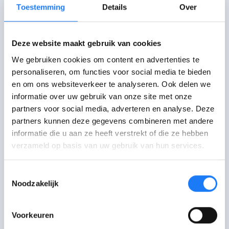
Toestemming
Details
Over
fotograferen,
zoals bij Rosie gebeurde
.
Die beelden kunnen doorgestuurd
worden. Ze leiden dan een eigen leven
Deze website maakt gebruik van cookies
op het internet. Eens de beelden
We gebruiken cookies om content en advertenties te
verspreid zijn, kan je ze niet meer
personaliseren, om functies voor social media te bieden
verwijderen.
Lees hier wat je wel kan
en om ons websiteverkeer te analyseren. Ook delen we
doen als je nudes zijn verspreid.
informatie over uw gebruik van onze site met onze
partners voor social media, adverteren en analyse. Deze
Besluit je toch om een lichaamsdeel te
partners kunnen deze gegevens combineren met andere
informatie die u aan ze heeft verstrekt of die ze hebben
tonen?
Lees hier hoe je dat veiliger
verzameld op basis van uw gebruik van hun services.
kan doen.
Toestemmingsselectie
Noodzakelijk
Iemand online in het echt
ontmoeten?
Voorkeuren
Denk eerst goed na en volg deze tips als