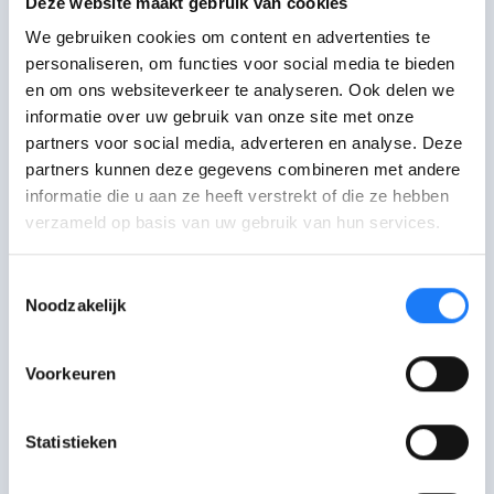
Deze website maakt gebruik van cookies
We gebruiken cookies om content en advertenties te
CyberSquad
personaliseren, om functies voor social media te bieden
en om ons websiteverkeer te analyseren. Ook delen we
Online iets meegemaakt? Je nude is verspreid,
informatie over uw gebruik van onze site met onze
je wordt online gepest of gechanteerd, fake
partners voor social media, adverteren en analyse. Deze
news …? Vraag hulp aan een andere jongere via
partners kunnen deze gegevens combineren met andere
het CyberSquad-forum of chat er (anoniem)
informatie die u aan ze heeft verstrekt of die ze hebben
met een hulpverlener. Je kan er ook zelf andere
verzameld op basis van uw gebruik van hun services.
jongeren helpen.
Toestemmingsselectie
Noodzakelijk
Voorkeuren
Chat met CyberSquad
Statistieken
Maandag 15:00-17:30, woensdag 14:00-
17:00, vrijdag 17:00-20:00.