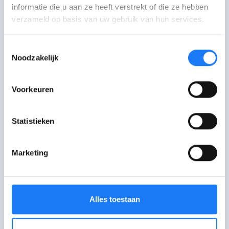
Chat met De
opent om 12:00
informatie die u aan ze heeft verstrekt of die ze hebben
Druglijn
verzameld op basis van uw gebruik van hun services.
Maandag-vrijdag: 12:00-18:00 uur
Toestemmingsselectie
Mail met De Druglijn
Noodzakelijk
Antwoord binnen 5 werkdagen
Voorkeuren
Bel met De
open tot 20:00
Druglijn
Statistieken
078 15 10 20. Maandag-vrijdag: 10:00-
20:00 uur
Marketing
Alles toestaan
Tabakstop