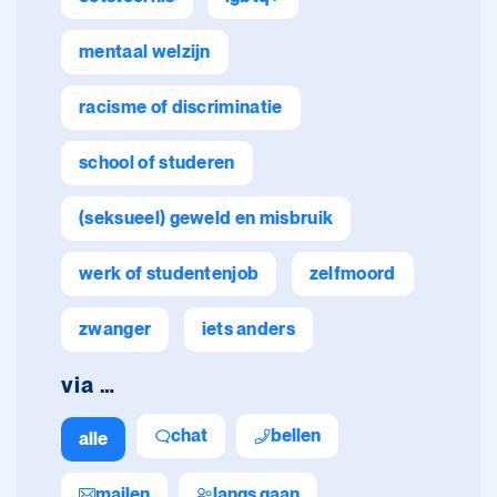
mentaal welzijn
racisme of discriminatie
school of studeren
(seksueel) geweld en misbruik
werk of studentenjob
zelfmoord
zwanger
iets anders
via …
chat
bellen
alle
mailen
langs gaan