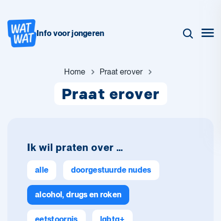
Info voor jongeren
Home
Praat erover
Praat erover
Ik wil praten over …
alle
doorgestuurde nudes
alcohol, drugs en roken
eetstoornis
lgbtq+