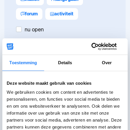
forum
activiteit
nu open
Toestemming
Details
Over
De Druglijn
Deze website maakt gebruik van cookies
Stel hier al je vragen over drank,
drugs, pillen, gamen en gokken.
We gebruiken cookies om content en advertenties te
De Druglijn is gratis, anoniem,
personaliseren, om functies voor social media te bieden
objectief en zonder oordeel.
en om ons websiteverkeer te analyseren. Ook delen we
informatie over uw gebruik van onze site met onze
partners voor social media, adverteren en analyse. Deze
partners kunnen deze gegevens combineren met andere