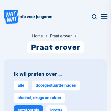
Info voor jongeren
Home
Praat erover
Praat erover
Ik wil praten over …
alle
doorgestuurde nudes
alcohol, drugs en roken
eetstoornis
lgbtq+