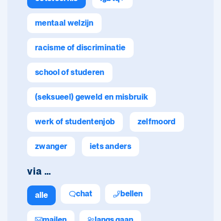
mentaal welzijn
racisme of discriminatie
school of studeren
(seksueel) geweld en misbruik
werk of studentenjob
zelfmoord
zwanger
iets anders
via …
chat
bellen
alle
mailen
langs gaan