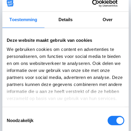
hebben elk hun eigen openingsuren.
Toestemming
Details
Over
Deze website maakt gebruik van cookies
We gebruiken cookies om content en advertenties te
TEJO
personaliseren, om functies voor social media te bieden
Therapeutische begeleiding
en om ons websiteverkeer te analyseren. Ook delen we
voor jongeren tussen 10 en 20
informatie over uw gebruik van onze site met onze
jaar. Anoniem en gratis, met of
partners voor social media, adverteren en analyse. Deze
zonder afspraak.
partners kunnen deze gegevens combineren met andere
informatie die u aan ze heeft verstrekt of die ze hebben
verzameld op basis van uw gebruik van hun services.
Ga langs bij TEJO
Vind een TEJO-huis in je buurt voor
Toestemmingsselectie
gratis therapeutische hulp.
Noodzakelijk