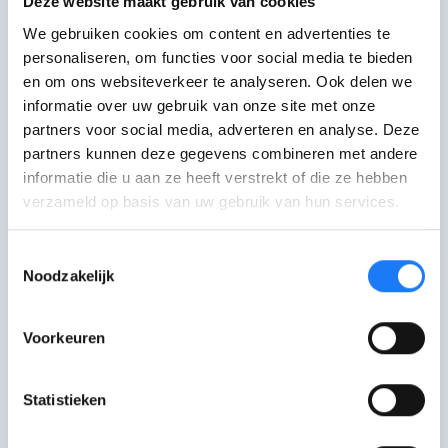
Deze website maakt gebruik van cookies
maanden geldig)
.
We gebruiken cookies om content en advertenties te
personaliseren, om functies voor social media te bieden
en om ons websiteverkeer te analyseren. Ook delen we
Mijn voorlopig rijbewijs is
informatie over uw gebruik van onze site met onze
vervallen, wat nu?
partners voor social media, adverteren en analyse. Deze
partners kunnen deze gegevens combineren met andere
Is je voorlopig rijbewijs vervallen? Dan
informatie die u aan ze heeft verstrekt of die ze hebben
zit je nu in een
wachttijd van 3 jaar
.
verzameld op basis van uw gebruik van hun services.
In die tijd kan je
geen nieuw voorlopig
Toestemmingsselectie
rijbewijs
aanvragen.
Na die 3 jaar
kan
Noodzakelijk
je weer je
theorie-examen
doen en
opnieuw beginnen.
Voorkeuren
Je kan tijdens die 3 jaar wel nog
via een
Statistieken
erkende rijschool leren rijden en je
examen afleggen of voor een