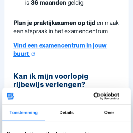
is
36 maanden
geldig.
Plan je praktijkexamen op tijd
en maak
een afspraak in het examencentrum.
Vind een examencentrum in jouw
buurt
Kan ik mijn voorlopig
rijbewijs verlengen?
Nee
, dat kan niet.
Je kan wel een
voorlopig rijbewijs M18
Toestemming
Details
Over
(18 maanden geldig) 1 keer
omwisselen voor een M36 (36