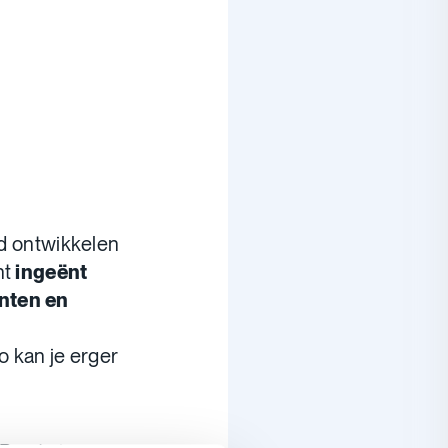
 ontwikkelen
nt
ingeënt
nten en
o kan je erger