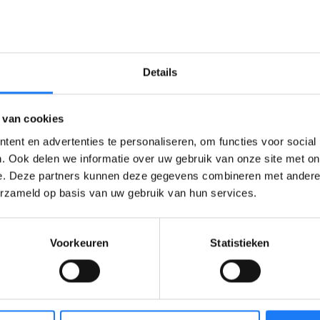
Wil jij of willen je ouders niet dat de C
onderzoekt? Dan mag ook je
huisart
onderzoek doen. Hij of zij moet net de
de resultaten doorgeven aan de CLB-a
Details
je wel
betalen
. De CLB-arts is gratis.
 van cookies
ent en advertenties te personaliseren, om functies voor social
Meer info over de werk
. Ook delen we informatie over uw gebruik van onze site met on
CLB vind je hi
e. Deze partners kunnen deze gegevens combineren met andere i
erzameld op basis van uw gebruik van hun services.
GO!
Voorkeuren
Statistieken
Print dit artikel