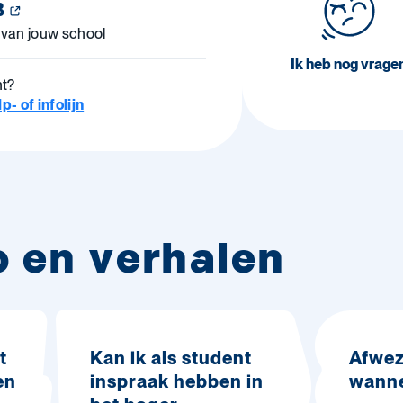
B
 van jouw school
Ik heb nog vrage
ht?
- of infolijn
o en verhalen
t
Kan ik als student
Afwez
en
inspraak hebben in
wanne