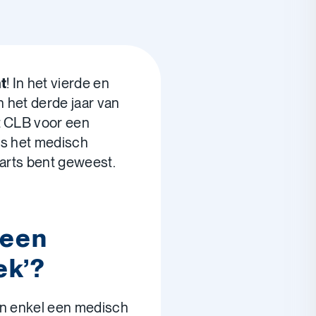
t
! In het vierde en
n het derde jaar van
t CLB voor een
ls het medisch
sarts bent geweest.
 een
ek’?
an enkel een medisch