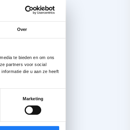
LB-arts je
s
het medisch
zelfde testen doen en
rts. Je huisarts moet
Over
 media te bieden en om ons
ing van het
ze partners voor social
er.
nformatie die u aan ze heeft
Marketing