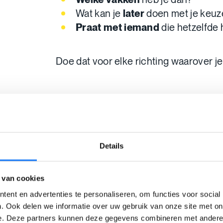
Wat kan je
later
doen met je keuz
Praat met iemand
die hetzelfde
Doe dat voor elke richting waarover j
Zet alles op een rij
Nu komt het: kies! Zet alles op een rij.
Details
meest aan in die richting?
Neem je ti
 van cookies
Zie je jezelf echt iets leren? Heb je ve
beginnen?
Dan heb je
goed gekoze
ent en advertenties te personaliseren, om functies voor social
. Ook delen we informatie over uw gebruik van onze site met on
klaar voor. Succes!
e. Deze partners kunnen deze gegevens combineren met andere i