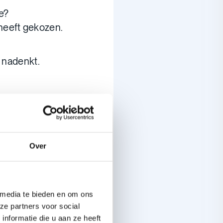
e?
 heeft gekozen.
e nadenkt.
tje
Wat trekt je het
Over
jd.
el
zin om te
n
. Je bent er helemaal
 media te bieden en om ons
ze partners voor social
nformatie die u aan ze heeft