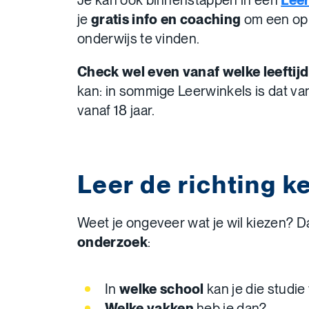
Je kan ook binnenstappen in een
Lee
je
gratis info en coaching
om een opl
onderwijs te vinden.
Check wel even vanaf welke leeftij
kan: in sommige Leerwinkels is dat vana
vanaf 18 jaar.
Leer de richting 
Weet je ongeveer wat je wil kiezen? Da
onderzoek
:
In
welke school
kan je die studie
Welke vakken
heb je dan?