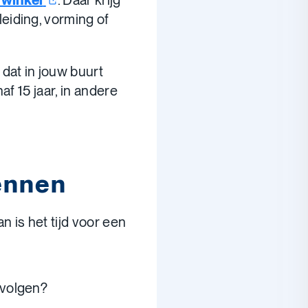
rwinkel
. Daar krijg
eiding, vorming of
d
dat in jouw buurt
f 15 jaar, in andere
kennen
n is het tijd voor een
 volgen?