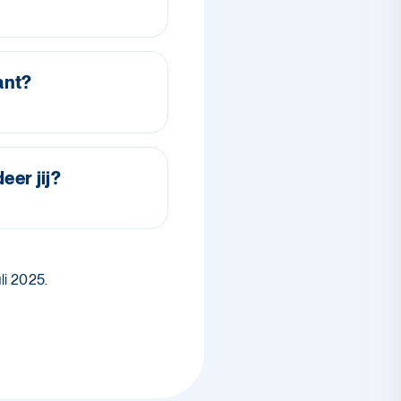
sant?
eer jij?
li 2025.