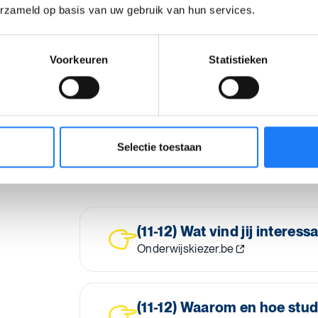
erzameld op basis van uw gebruik van hun services.
Toch niet?
Voorkeuren
Statistieken
Is de richting toch niets voor jou? Dat 
de wereld
.
Je kan vaak nog veranderen van richt
Selectie toestaan
met je
CLB
(11-12) Wat vind jij interess
Onderwijskiezer.be
(11-12) Waarom en hoe stude