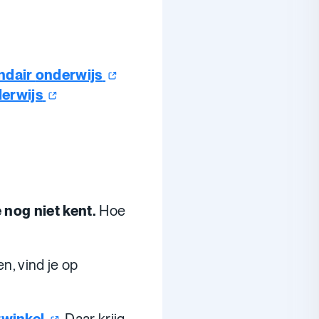
undair
onderwijs
erwijs
e nog niet kent.
Hoe
n, vind je op