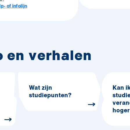
- of infolijn
o en verhalen
Wat zijn
Kan i
studiepunten?
studi
veran
hoger