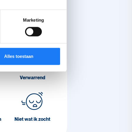
Marketing
lpt ons om betere
en.
Alles toestaan
Verwarrend
n
Niet wat ik zocht