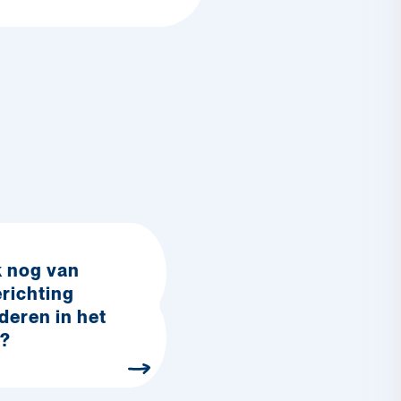
k nog van
erichting
deren in het
?