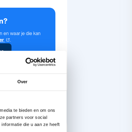
n?
 en waar je die kan
er
.
Over
 media te bieden en om ons
ze partners voor social
nformatie die u aan ze heeft
je van deze